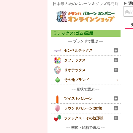
通
日本最大級のバルーン＆グッズ専門店
ラテックス(ゴム)風船
== ブランドで選ぶ ==
センペルテックス
タフテックス
リオテックス
その他ブランド
2
== 形状で選ぶ ==
ツイストバルーン
ラウンドバルーン(無地)
ラテックス・その他形状
== 季節・絵柄で選ぶ ==