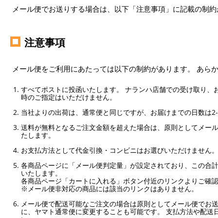
メール便でお送りする場合は、以下「注意事項」に記載の制約
注意事項
メール便をご利用にあたっては以下の制約があります。 あら
すべてポストに投函いたします。 ナランハ店舗での受け取り、
時のご指定はいただけません。
当社よりの出荷は、通常便と同じですが、お届けまでの日数は2-
送料が無料となるご注文金額を超えた場合は、原則としてメー
たします。
お支払方法として代金引換・コンビニはお選びいただけません
各商品ページに「メール便判定量」が設定されており、この合計
いたします。
各商品ページ「カートに入れる」ボタン付近のリンクよりご確
※メール便非対応の商品には該当のリンクはありません。
メール便で配送可能なご注文の場合は原則としてメール便でお送
に、ヤマト通常便に変更することも可能です。 支払方法や配送