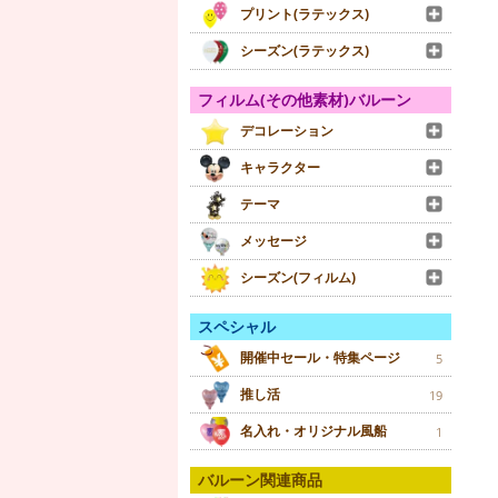
プリント(ラテックス)
シーズン(ラテックス)
フィルム(その他素材)バルーン
デコレーション
キャラクター
テーマ
メッセージ
シーズン(フィルム)
スペシャル
開催中セール・特集ページ
5
推し活
19
名入れ・オリジナル風船
1
バルーン関連商品