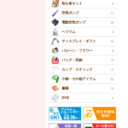
初心者キット
8
空気ポンプ
13
電動空気ポンプ
20
ヘリウム
6
ディスプレイ・ギフト
76
バルーン・フラワー
8
バッグ・収納
10
カップ・スティック
15
小物・その他アイテム
65
書籍
18
DVD
6