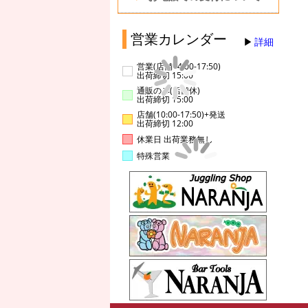
営業カレンダー
詳細
営業(店舗14:00-17:50)
出荷締切 15:00
通販のみ(店舗休)
出荷締切 15:00
店舗(10:00-17:50)+発送
出荷締切 12:00
休業日 出荷業務無し
特殊営業