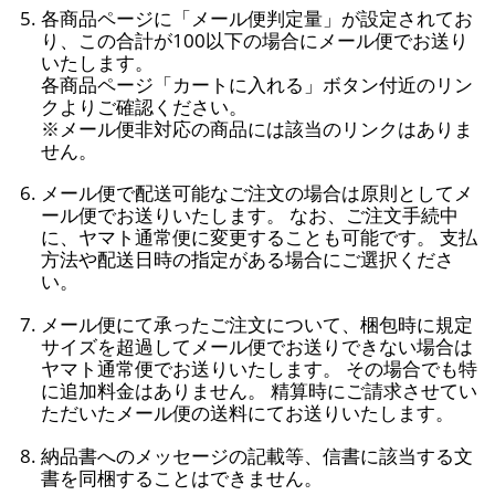
各商品ページに「メール便判定量」が設定されてお
り、この合計が100以下の場合にメール便でお送り
いたします。
各商品ページ「カートに入れる」ボタン付近のリン
クよりご確認ください。
※メール便非対応の商品には該当のリンクはありま
せん。
メール便で配送可能なご注文の場合は原則としてメ
ール便でお送りいたします。 なお、ご注文手続中
に、ヤマト通常便に変更することも可能です。 支払
方法や配送日時の指定がある場合にご選択くださ
い。
メール便にて承ったご注文について、梱包時に規定
サイズを超過してメール便でお送りできない場合は
ヤマト通常便でお送りいたします。 その場合でも特
に追加料金はありません。 精算時にご請求させてい
ただいたメール便の送料にてお送りいたします。
納品書へのメッセージの記載等、信書に該当する文
書を同梱することはできません。