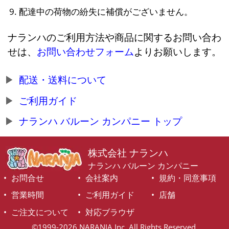
配達中の荷物の紛失に補償がございません。
ナランハのご利用方法や商品に関するお問い合わ
せは、
お問い合わせフォーム
よりお願いします。
配送・送料について
ご利用ガイド
ナランハ バルーン カンパニー トップ
株式会社 ナランハ
ナランハ バルーン カンパニー
お問合せ
会社案内
規約・同意事項
営業時間
ご利用ガイド
店舗
ご注文について
対応ブラウザ
©1999-2026 NARANJA Inc. All Rights Reserved.