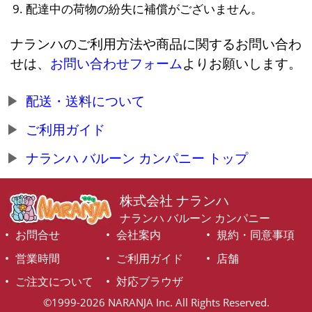
配達中の荷物の紛失に補償がございません。
ナランハのご利用方法や商品に関するお問い合わ
せは、
お問い合わせフォーム
よりお願いします。
配送・送料について
ご利用ガイド
ナランハ バルーン カンパニー トップ
株式会社 ナランハ
ナランハ バルーン カンパニー
お問合せ
会社案内
規約・同意事項
営業時間
ご利用ガイド
店舗
ご注文について
対応ブラウザ
©1999-2026 NARANJA Inc. All Rights Reserved.