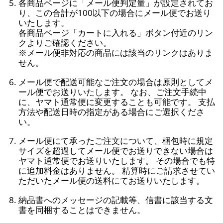
各商品ページに「メール便判定量」が設定されてお
り、この合計が100以下の場合にメール便でお送り
いたします。
各商品ページ「カートに入れる」ボタン付近のリン
クよりご確認ください。
※メール便非対応の商品には該当のリンクはありま
せん。
メール便で配送可能なご注文の場合は原則としてメ
ール便でお送りいたします。 なお、ご注文手続中
に、ヤマト通常便に変更することも可能です。 支払
方法や配送日時の指定がある場合にご選択くださ
い。
メール便にて承ったご注文について、梱包時に規定
サイズを超過してメール便でお送りできない場合は
ヤマト通常便でお送りいたします。 その場合でも特
に追加料金はありません。 精算時にご請求させてい
ただいたメール便の送料にてお送りいたします。
納品書へのメッセージの記載等、信書に該当する文
書を同梱することはできません。