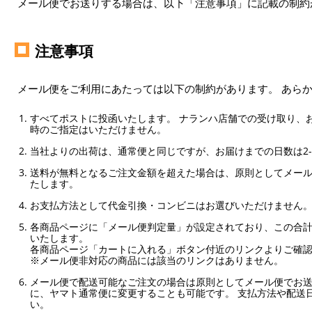
メール便でお送りする場合は、以下「注意事項」に記載の制約
注意事項
メール便をご利用にあたっては以下の制約があります。 あら
すべてポストに投函いたします。 ナランハ店舗での受け取り、
時のご指定はいただけません。
当社よりの出荷は、通常便と同じですが、お届けまでの日数は2-
送料が無料となるご注文金額を超えた場合は、原則としてメー
たします。
お支払方法として代金引換・コンビニはお選びいただけません
各商品ページに「メール便判定量」が設定されており、この合計
いたします。
各商品ページ「カートに入れる」ボタン付近のリンクよりご確
※メール便非対応の商品には該当のリンクはありません。
メール便で配送可能なご注文の場合は原則としてメール便でお送
に、ヤマト通常便に変更することも可能です。 支払方法や配送
い。