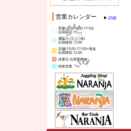
営業カレンダー
詳細
営業(店舗14:00-17:50)
出荷締切 15:00
通販のみ(店舗休)
出荷締切 15:00
店舗(10:00-17:50)+発送
出荷締切 12:00
休業日 出荷業務無し
特殊営業