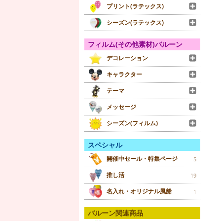
プリント(ラテックス)
シーズン(ラテックス)
フィルム(その他素材)バルーン
デコレーション
キャラクター
テーマ
メッセージ
シーズン(フィルム)
スペシャル
開催中セール・特集ページ
5
推し活
19
名入れ・オリジナル風船
1
バルーン関連商品