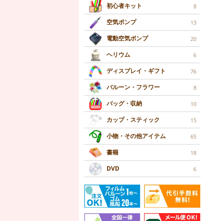
初心者キット
8
空気ポンプ
13
電動空気ポンプ
20
ヘリウム
6
ディスプレイ・ギフト
76
バルーン・フラワー
8
バッグ・収納
10
カップ・スティック
15
小物・その他アイテム
65
書籍
18
DVD
6