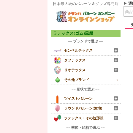
通
日本最大級のバルーン＆グッズ専門店
ラテックス(ゴム)風船
== ブランドで選ぶ ==
センペルテックス
タフテックス
リオテックス
その他ブランド
2
== 形状で選ぶ ==
ツイストバルーン
ラウンドバルーン(無地)
ラテックス・その他形状
== 季節・絵柄で選ぶ ==