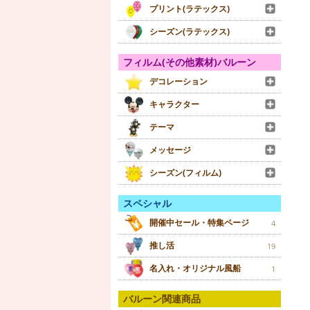
プリント(ラテックス)
シーズン(ラテックス)
フィルム(その他素材)バルーン
デコレーション
キャラクター
テーマ
メッセージ
シーズン(フィルム)
スペシャル
開催中セール・特集ページ
4
推し活
19
名入れ・オリジナル風船
1
バルーン関連商品