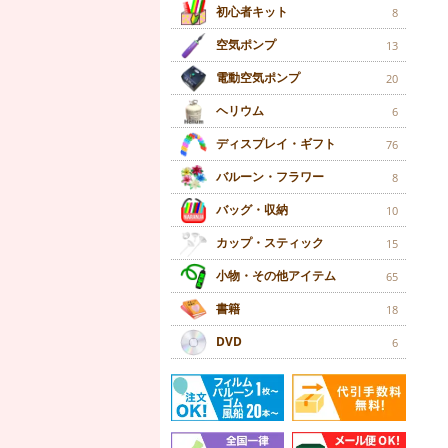
初心者キット
8
空気ポンプ
13
電動空気ポンプ
20
ヘリウム
6
ディスプレイ・ギフト
76
バルーン・フラワー
8
バッグ・収納
10
カップ・スティック
15
小物・その他アイテム
65
書籍
18
DVD
6