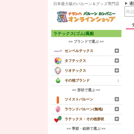
通
日本最大級のバルーン＆グッズ専門店
ラテックス(ゴム)風船
== ブランドで選ぶ ==
センペルテックス
タフテックス
リオテックス
その他ブランド
2
== 形状で選ぶ ==
ツイストバルーン
ラウンドバルーン(無地)
ラテックス・その他形状
== 季節・絵柄で選ぶ ==