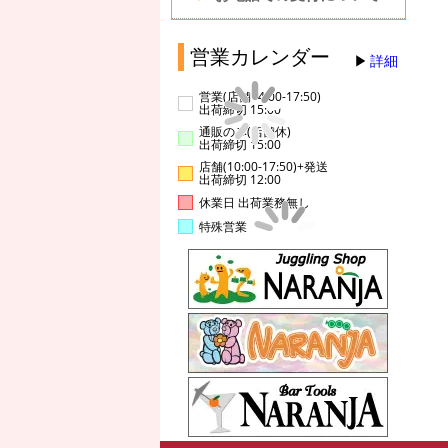
営業カレンダー
詳細
営業(店舗14:00-17:50)
出荷締切 15:00
通販のみ(店舗休)
出荷締切 15:00
店舗(10:00-17:50)+発送
出荷締切 12:00
休業日 出荷業務無し
特殊営業