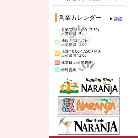
営業カレンダー
詳細
営業(店舗14:00-17:50)
出荷締切 15:00
通販のみ(店舗休)
出荷締切 15:00
店舗(10:00-17:50)+発送
出荷締切 12:00
休業日 出荷業務無し
特殊営業