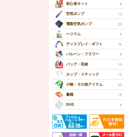
初心者キット
8
空気ポンプ
13
電動空気ポンプ
20
ヘリウム
6
ディスプレイ・ギフト
76
バルーン・フラワー
8
バッグ・収納
10
カップ・スティック
15
小物・その他アイテム
65
書籍
18
DVD
6