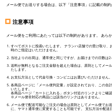
メール便でお送りする場合は、以下「注意事項」に記載の制約
注意事項
メール便をご利用にあたっては以下の制約があります。 あら
すべてポストに投函いたします。 ナランハ店舗での受け取り、
時のご指定はいただけません。
当社よりの出荷は、通常便と同じですが、お届けまでの日数は2-
送料が無料となるご注文金額を超えた場合は、原則としてメー
たします。
お支払方法として代金引換・コンビニはお選びいただけません
各商品ページに「メール便判定量」が設定されており、この合計
いたします。
各商品ページ「カートに入れる」ボタン付近のリンクよりご確
※メール便非対応の商品には該当のリンクはありません。
メール便で配送可能なご注文の場合は原則としてメール便でお送
に、ヤマト通常便に変更することも可能です。 支払方法や配送