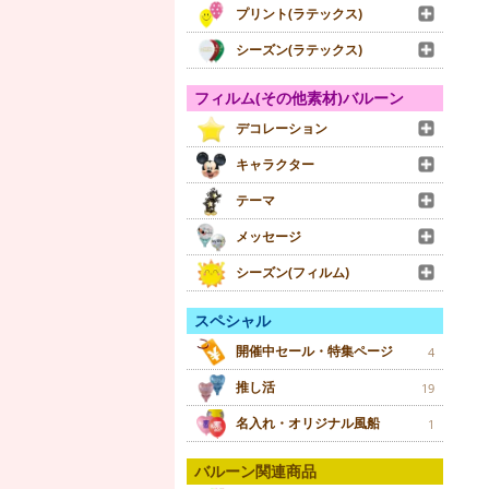
プリント(ラテックス)
シーズン(ラテックス)
フィルム(その他素材)バルーン
デコレーション
キャラクター
テーマ
メッセージ
シーズン(フィルム)
スペシャル
開催中セール・特集ページ
4
推し活
19
名入れ・オリジナル風船
1
バルーン関連商品