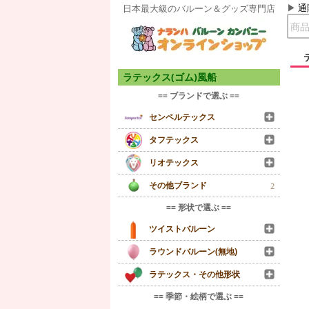
通
日本最大級のバルーン＆グッズ専門店
ラテックス(ゴム)風船
== ブランドで選ぶ ==
センペルテックス
タフテックス
リオテックス
その他ブランド
2
== 形状で選ぶ ==
ツイストバルーン
ラウンドバルーン(無地)
ラテックス・その他形状
== 季節・絵柄で選ぶ ==