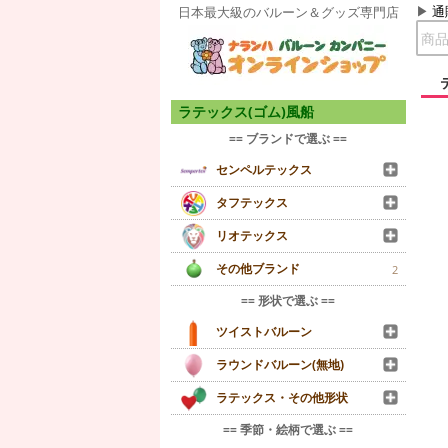
通
日本最大級のバルーン＆グッズ専門店
ラテックス(ゴム)風船
== ブランドで選ぶ ==
センペルテックス
タフテックス
リオテックス
その他ブランド
2
== 形状で選ぶ ==
ツイストバルーン
ラウンドバルーン(無地)
ラテックス・その他形状
== 季節・絵柄で選ぶ ==