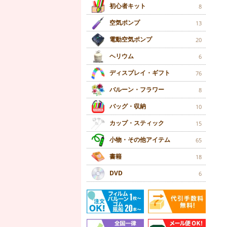
初心者キット
8
空気ポンプ
13
電動空気ポンプ
20
ヘリウム
6
ディスプレイ・ギフト
76
バルーン・フラワー
8
バッグ・収納
10
カップ・スティック
15
小物・その他アイテム
65
書籍
18
DVD
6