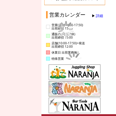
営業カレンダー
詳細
営業(店舗14:00-17:50)
出荷締切 15:00
通販のみ(店舗休)
出荷締切 15:00
店舗(10:00-17:50)+発送
出荷締切 12:00
休業日 出荷業務無し
特殊営業