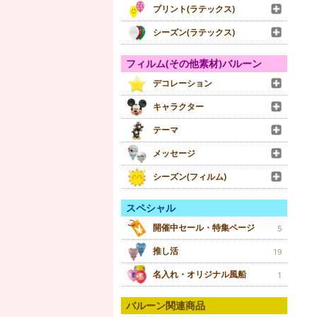
プリント(ラテックス)
シーズン(ラテックス)
フィルム(その他素材)バルーン
デコレーション
キャラクター
テーマ
メッセージ
シーズン(フィルム)
スペシャル
開催中セール・特集ページ
5
推し活
19
名入れ・オリジナル風船
1
バルーン関連商品