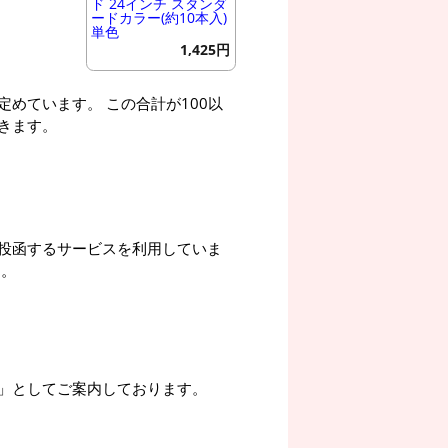
ド 24インチ スタンダ
ードカラー(約10本入)
単色
1,425円
めています。 この合計が100以
きます。
投函するサービスを利用していま
す。
」としてご案内しております。