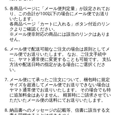
各商品ページに「メール便判定量」が設定されてお
り、この合計が100以下の場合にメール便でお送り
いたします。
各商品ページ「カートに入れる」ボタン付近のリン
クよりご確認ください。
※メール便非対応の商品には該当のリンクはありま
せん。
メール便で配送可能なご注文の場合は原則としてメ
ール便でお送りいたします。 なお、ご注文手続中
に、ヤマト通常便に変更することも可能です。 支払
方法や配送日時の指定がある場合にご選択くださ
い。
メール便にて承ったご注文について、梱包時に規定
サイズを超過してメール便でお送りできない場合は
ヤマト通常便でお送りいたします。 その場合でも特
に追加料金はありません。 精算時にご請求させてい
ただいたメール便の送料にてお送りいたします。
納品書へのメッセージの記載等、信書に該当する文