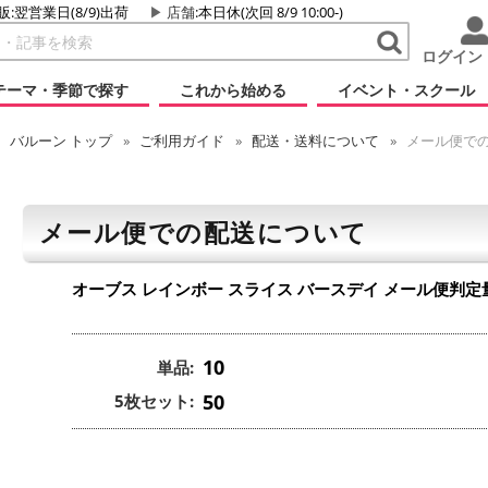
販:翌営業日(8/9)出荷
店舗
:本日休(次回 8/9 10:00-)
ログイン
テーマ・季節で探す
これから始める
イベント・スクール
バルーン
トップ
ご利用ガイド
配送・送料について
メール便で
メール便での配送について
オーブス レインボー スライス バースデイ
メール便判定
10
単品:
50
5枚セット: