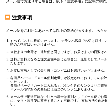
メール便でお送りする場合は、以下「注意事項」に記載の制約
注意事項
メール便をご利用にあたっては以下の制約があります。 あら
すべてポストに投函いたします。 ナランハ店舗での受け取り、
時のご指定はいただけません。
当社よりの出荷は、通常便と同じですが、お届けまでの日数は2-
送料が無料となるご注文金額を超えた場合は、原則としてメー
たします。
お支払方法として代金引換・コンビニはお選びいただけません
各商品ページに「メール便判定量」が設定されており、この合計
いたします。
各商品ページ「カートに入れる」ボタン付近のリンクよりご確
※メール便非対応の商品には該当のリンクはありません。
メール便で配送可能なご注文の場合は原則としてメール便でお送
に、ヤマト通常便に変更することも可能です。 支払方法や配送
い。