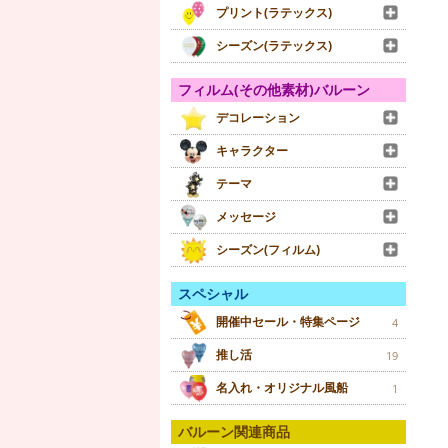
プリント(ラテックス)
シーズン(ラテックス)
フィルム(その他素材)バルーン
デコレーション
キャラクター
テーマ
メッセージ
シーズン(フィルム)
スペシャル
開催中セール・特集ページ
4
推し活
19
名入れ・オリジナル風船
1
バルーン関連商品