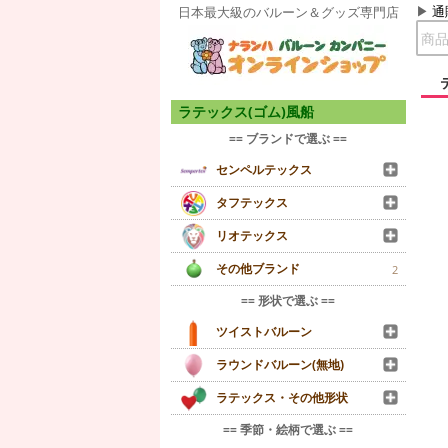
通
日本最大級のバルーン＆グッズ専門店
ラテックス(ゴム)風船
== ブランドで選ぶ ==
センペルテックス
タフテックス
リオテックス
その他ブランド
2
== 形状で選ぶ ==
ツイストバルーン
ラウンドバルーン(無地)
ラテックス・その他形状
== 季節・絵柄で選ぶ ==