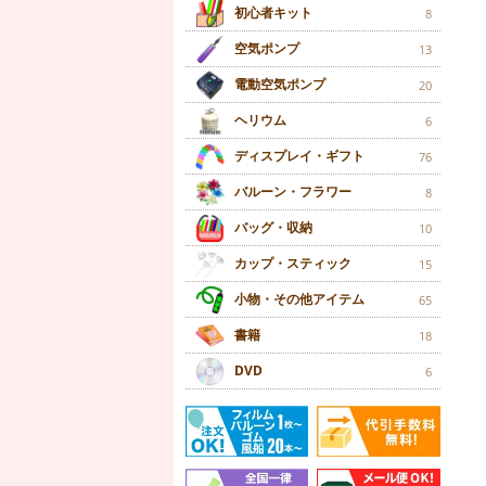
初心者キット
8
空気ポンプ
13
電動空気ポンプ
20
ヘリウム
6
ディスプレイ・ギフト
76
バルーン・フラワー
8
バッグ・収納
10
カップ・スティック
15
小物・その他アイテム
65
書籍
18
DVD
6