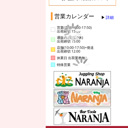
営業カレンダー
詳細
営業(店舗14:00-17:50)
出荷締切 15:00
通販のみ(店舗休)
出荷締切 15:00
店舗(10:00-17:50)+発送
出荷締切 12:00
休業日 出荷業務無し
特殊営業