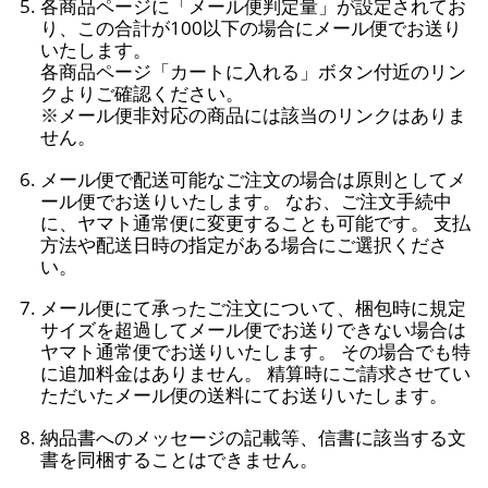
各商品ページに「メール便判定量」が設定されてお
り、この合計が100以下の場合にメール便でお送り
いたします。
各商品ページ「カートに入れる」ボタン付近のリン
クよりご確認ください。
※メール便非対応の商品には該当のリンクはありま
せん。
メール便で配送可能なご注文の場合は原則としてメ
ール便でお送りいたします。 なお、ご注文手続中
に、ヤマト通常便に変更することも可能です。 支払
方法や配送日時の指定がある場合にご選択くださ
い。
メール便にて承ったご注文について、梱包時に規定
サイズを超過してメール便でお送りできない場合は
ヤマト通常便でお送りいたします。 その場合でも特
に追加料金はありません。 精算時にご請求させてい
ただいたメール便の送料にてお送りいたします。
納品書へのメッセージの記載等、信書に該当する文
書を同梱することはできません。