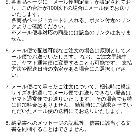
各商品ページに「メール便判定量」が設定されてお
り、この合計が100以下の場合にメール便でお送り
いたします。
各商品ページ「カートに入れる」ボタン付近のリン
クよりご確認ください。
※メール便非対応の商品には該当のリンクはありま
せん。
メール便で配送可能なご注文の場合は原則としてメ
ール便でお送りいたします。 なお、ご注文手続中
に、ヤマト通常便に変更することも可能です。 支払
方法や配送日時の指定がある場合にご選択くださ
い。
メール便にて承ったご注文について、梱包時に規定
サイズを超過してメール便でお送りできない場合は
ヤマト通常便でお送りいたします。 その場合でも特
に追加料金はありません。 精算時にご請求させてい
ただいたメール便の送料にてお送りいたします。
納品書へのメッセージの記載等、信書に該当する文
書を同梱することはできません。