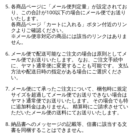
各商品ページに「メール便判定量」が設定されてお
り、この合計が100以下の場合にメール便でお送り
いたします。
各商品ページ「カートに入れる」ボタン付近のリン
クよりご確認ください。
※メール便非対応の商品には該当のリンクはありま
せん。
メール便で配送可能なご注文の場合は原則としてメ
ール便でお送りいたします。 なお、ご注文手続中
に、ヤマト通常便に変更することも可能です。 支払
方法や配送日時の指定がある場合にご選択くださ
い。
メール便にて承ったご注文について、梱包時に規定
サイズを超過してメール便でお送りできない場合は
ヤマト通常便でお送りいたします。 その場合でも特
に追加料金はありません。 精算時にご請求させてい
ただいたメール便の送料にてお送りいたします。
納品書へのメッセージの記載等、信書に該当する文
書を同梱することはできません。