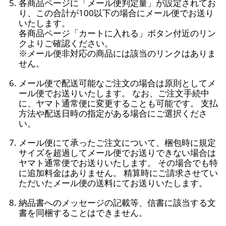
各商品ページに「メール便判定量」が設定されてお
り、この合計が100以下の場合にメール便でお送り
いたします。
各商品ページ「カートに入れる」ボタン付近のリン
クよりご確認ください。
※メール便非対応の商品には該当のリンクはありま
せん。
メール便で配送可能なご注文の場合は原則としてメ
ール便でお送りいたします。 なお、ご注文手続中
に、ヤマト通常便に変更することも可能です。 支払
方法や配送日時の指定がある場合にご選択くださ
い。
メール便にて承ったご注文について、梱包時に規定
サイズを超過してメール便でお送りできない場合は
ヤマト通常便でお送りいたします。 その場合でも特
に追加料金はありません。 精算時にご請求させてい
ただいたメール便の送料にてお送りいたします。
納品書へのメッセージの記載等、信書に該当する文
書を同梱することはできません。