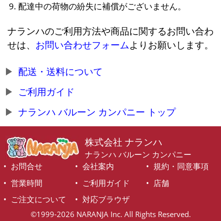
配達中の荷物の紛失に補償がございません。
ナランハのご利用方法や商品に関するお問い合わ
せは、
お問い合わせフォーム
よりお願いします。
配送・送料について
ご利用ガイド
ナランハ バルーン カンパニー トップ
株式会社 ナランハ
ナランハ バルーン カンパニー
お問合せ
会社案内
規約・同意事項
営業時間
ご利用ガイド
店舗
ご注文について
対応ブラウザ
©1999-2026 NARANJA Inc. All Rights Reserved.