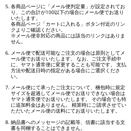
各商品ページに「メール便判定量」が設定されてお
り、この合計が100以下の場合にメール便でお送り
いたします。
各商品ページ「カートに入れる」ボタン付近のリン
クよりご確認ください。
※メール便非対応の商品には該当のリンクはありま
せん。
メール便で配送可能なご注文の場合は原則としてメ
ール便でお送りいたします。 なお、ご注文手続中
に、ヤマト通常便に変更することも可能です。 支払
方法や配送日時の指定がある場合にご選択くださ
い。
メール便にて承ったご注文について、梱包時に規定
サイズを超過してメール便でお送りできない場合は
ヤマト通常便でお送りいたします。 その場合でも特
に追加料金はありません。 精算時にご請求させてい
ただいたメール便の送料にてお送りいたします。
納品書へのメッセージの記載等、信書に該当する文
書を同梱することはできません。