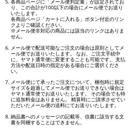
各商品ページに「メール便判定量」が設定されてお
り、この合計が100以下の場合にメール便でお送り
いたします。
各商品ページ「カートに入れる」ボタン付近のリン
クよりご確認ください。
※メール便非対応の商品には該当のリンクはありま
せん。
メール便で配送可能なご注文の場合は原則としてメ
ール便でお送りいたします。 なお、ご注文手続中
に、ヤマト通常便に変更することも可能です。 支払
方法や配送日時の指定がある場合にご選択くださ
い。
メール便にて承ったご注文について、梱包時に規定
サイズを超過してメール便でお送りできない場合は
ヤマト通常便でお送りいたします。 その場合でも特
に追加料金はありません。 精算時にご請求させてい
ただいたメール便の送料にてお送りいたします。
納品書へのメッセージの記載等、信書に該当する文
書を同梱することはできません。