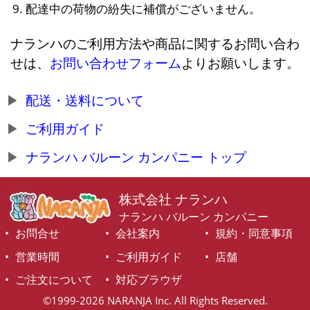
配達中の荷物の紛失に補償がございません。
ナランハのご利用方法や商品に関するお問い合わ
せは、
お問い合わせフォーム
よりお願いします。
配送・送料について
ご利用ガイド
ナランハ バルーン カンパニー トップ
株式会社 ナランハ
ナランハ バルーン カンパニー
お問合せ
会社案内
規約・同意事項
営業時間
ご利用ガイド
店舗
ご注文について
対応ブラウザ
©1999-2026 NARANJA Inc. All Rights Reserved.