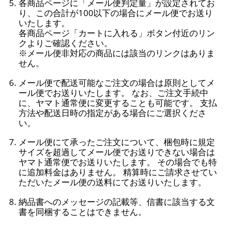
各商品ページに「メール便判定量」が設定されてお
り、この合計が100以下の場合にメール便でお送り
いたします。
各商品ページ「カートに入れる」ボタン付近のリン
クよりご確認ください。
※メール便非対応の商品には該当のリンクはありま
せん。
メール便で配送可能なご注文の場合は原則としてメ
ール便でお送りいたします。 なお、ご注文手続中
に、ヤマト通常便に変更することも可能です。 支払
方法や配送日時の指定がある場合にご選択くださ
い。
メール便にて承ったご注文について、梱包時に規定
サイズを超過してメール便でお送りできない場合は
ヤマト通常便でお送りいたします。 その場合でも特
に追加料金はありません。 精算時にご請求させてい
ただいたメール便の送料にてお送りいたします。
納品書へのメッセージの記載等、信書に該当する文
書を同梱することはできません。