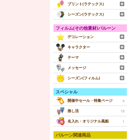
プリント(ラテックス)
シーズン(ラテックス)
フィルム(その他素材)バルーン
デコレーション
キャラクター
テーマ
メッセージ
シーズン(フィルム)
スペシャル
開催中セール・特集ページ
4
推し活
19
名入れ・オリジナル風船
1
バルーン関連商品