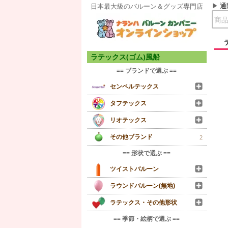
通
日本最大級のバルーン＆グッズ専門店
ラテックス(ゴム)風船
== ブランドで選ぶ ==
センペルテックス
タフテックス
リオテックス
その他ブランド
2
== 形状で選ぶ ==
ツイストバルーン
ラウンドバルーン(無地)
ラテックス・その他形状
== 季節・絵柄で選ぶ ==