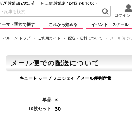
販:翌営業日(8/9)出荷
店舗
:営業終了(次回 8/9 10:00-)
ログイン
テーマ・季節で探す
これから始める
イベント・スクール
バルーン
トップ
ご利用ガイド
配送・送料について
メール便で
メール便での配送について
キュート シープ ミニシェイプ
メール便判定量
3
単品:
30
10枚セット: