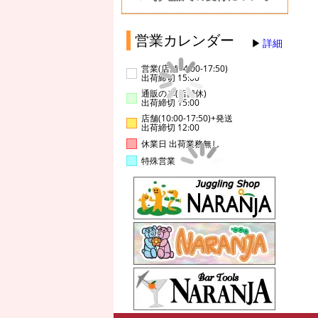
営業カレンダー
詳細
営業(店舗14:00-17:50)
出荷締切 15:00
通販のみ(店舗休)
出荷締切 15:00
店舗(10:00-17:50)+発送
出荷締切 12:00
休業日 出荷業務無し
特殊営業