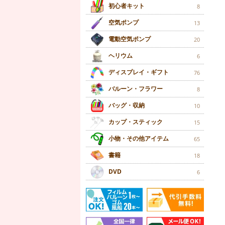
初心者キット
8
空気ポンプ
13
電動空気ポンプ
20
ヘリウム
6
ディスプレイ・ギフト
76
バルーン・フラワー
8
バッグ・収納
10
カップ・スティック
15
小物・その他アイテム
65
書籍
18
DVD
6