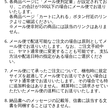
各商品ページに「メール便判定量」が設定されてお
り、この合計が100以下の場合にメール便でお送り
いたします。
各商品ページ「カートに入れる」ボタン付近のリン
クよりご確認ください。
※メール便非対応の商品には該当のリンクはありま
せん。
メール便で配送可能なご注文の場合は原則としてメ
ール便でお送りいたします。 なお、ご注文手続中
に、ヤマト通常便に変更することも可能です。 支払
方法や配送日時の指定がある場合にご選択くださ
い。
メール便にて承ったご注文について、梱包時に規定
サイズを超過してメール便でお送りできない場合は
ヤマト通常便でお送りいたします。 その場合でも特
に追加料金はありません。 精算時にご請求させてい
ただいたメール便の送料にてお送りいたします。
納品書へのメッセージの記載等、信書に該当する文
書を同梱することはできません。