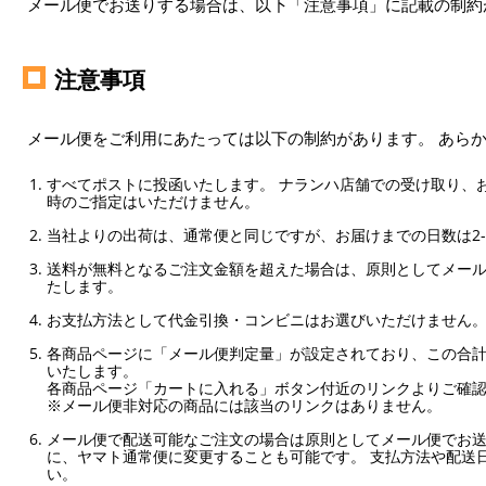
メール便でお送りする場合は、以下「注意事項」に記載の制約
注意事項
メール便をご利用にあたっては以下の制約があります。 あら
すべてポストに投函いたします。 ナランハ店舗での受け取り、
時のご指定はいただけません。
当社よりの出荷は、通常便と同じですが、お届けまでの日数は2-
送料が無料となるご注文金額を超えた場合は、原則としてメー
たします。
お支払方法として代金引換・コンビニはお選びいただけません
各商品ページに「メール便判定量」が設定されており、この合計
いたします。
各商品ページ「カートに入れる」ボタン付近のリンクよりご確
※メール便非対応の商品には該当のリンクはありません。
メール便で配送可能なご注文の場合は原則としてメール便でお送
に、ヤマト通常便に変更することも可能です。 支払方法や配送
い。