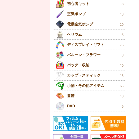
初心者キット
8
空気ポンプ
13
電動空気ポンプ
20
ヘリウム
6
ディスプレイ・ギフト
76
バルーン・フラワー
8
バッグ・収納
10
カップ・スティック
15
小物・その他アイテム
65
書籍
18
DVD
6