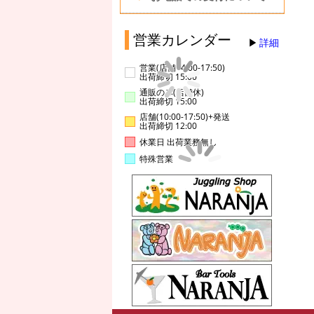
営業カレンダー
詳細
営業(店舗14:00-17:50)
出荷締切 15:00
通販のみ(店舗休)
出荷締切 15:00
店舗(10:00-17:50)+発送
出荷締切 12:00
休業日 出荷業務無し
特殊営業