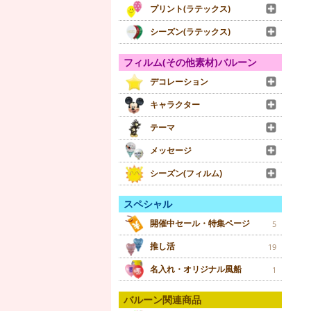
プリント(ラテックス)
シーズン(ラテックス)
フィルム(その他素材)バルーン
デコレーション
キャラクター
テーマ
メッセージ
シーズン(フィルム)
スペシャル
開催中セール・特集ページ
5
推し活
19
名入れ・オリジナル風船
1
バルーン関連商品