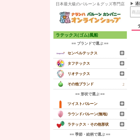
通
日本最大級のバルーン＆グッズ専門店
ラテックス(ゴム)風船
== ブランドで選ぶ ==
センペルテックス
タフテックス
リオテックス
その他ブランド
2
== 形状で選ぶ ==
ツイストバルーン
ラウンドバルーン(無地)
ラテックス・その他形状
== 季節・絵柄で選ぶ ==