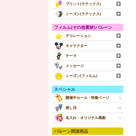
プリント(ラテックス)
シーズン(ラテックス)
フィルム(その他素材)バルーン
デコレーション
キャラクター
テーマ
メッセージ
シーズン(フィルム)
スペシャル
開催中セール・特集ページ
5
推し活
19
名入れ・オリジナル風船
1
バルーン関連商品