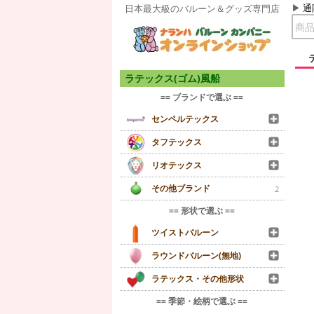
通
日本最大級のバルーン＆グッズ専門店
ラテックス(ゴム)風船
== ブランドで選ぶ ==
センペルテックス
タフテックス
リオテックス
その他ブランド
2
== 形状で選ぶ ==
ツイストバルーン
ラウンドバルーン(無地)
ラテックス・その他形状
== 季節・絵柄で選ぶ ==