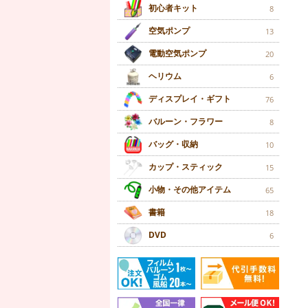
初心者キット
8
空気ポンプ
13
電動空気ポンプ
20
ヘリウム
6
ディスプレイ・ギフト
76
バルーン・フラワー
8
バッグ・収納
10
カップ・スティック
15
小物・その他アイテム
65
書籍
18
DVD
6