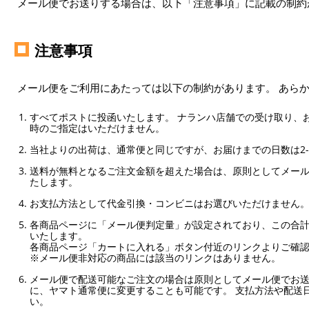
メール便でお送りする場合は、以下「注意事項」に記載の制約
注意事項
メール便をご利用にあたっては以下の制約があります。 あら
すべてポストに投函いたします。 ナランハ店舗での受け取り、
時のご指定はいただけません。
当社よりの出荷は、通常便と同じですが、お届けまでの日数は2-
送料が無料となるご注文金額を超えた場合は、原則としてメー
たします。
お支払方法として代金引換・コンビニはお選びいただけません
各商品ページに「メール便判定量」が設定されており、この合計
いたします。
各商品ページ「カートに入れる」ボタン付近のリンクよりご確
※メール便非対応の商品には該当のリンクはありません。
メール便で配送可能なご注文の場合は原則としてメール便でお送
に、ヤマト通常便に変更することも可能です。 支払方法や配送
い。