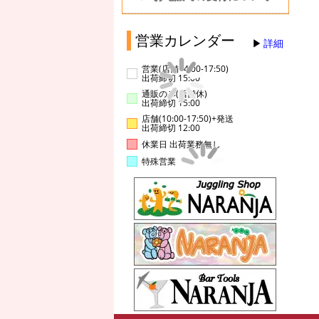
営業カレンダー
詳細
営業(店舗14:00-17:50)
出荷締切 15:00
通販のみ(店舗休)
出荷締切 15:00
店舗(10:00-17:50)+発送
出荷締切 12:00
休業日 出荷業務無し
特殊営業