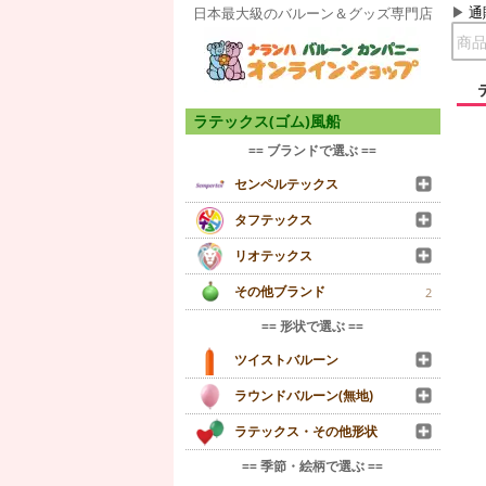
通
日本最大級のバルーン＆グッズ専門店
ラテックス(ゴム)風船
== ブランドで選ぶ ==
センペルテックス
タフテックス
リオテックス
その他ブランド
2
== 形状で選ぶ ==
ツイストバルーン
ラウンドバルーン(無地)
ラテックス・その他形状
== 季節・絵柄で選ぶ ==