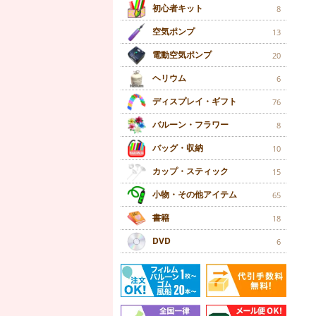
初心者キット
8
空気ポンプ
13
電動空気ポンプ
20
ヘリウム
6
ディスプレイ・ギフト
76
バルーン・フラワー
8
バッグ・収納
10
カップ・スティック
15
小物・その他アイテム
65
書籍
18
DVD
6