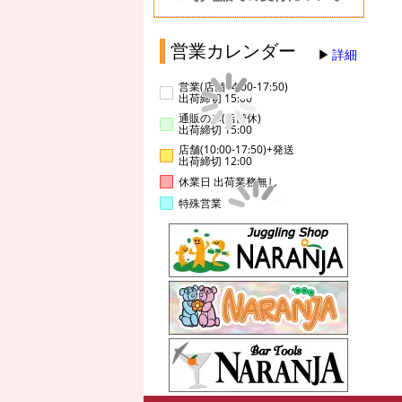
営業カレンダー
詳細
営業(店舗14:00-17:50)
出荷締切 15:00
通販のみ(店舗休)
出荷締切 15:00
店舗(10:00-17:50)+発送
出荷締切 12:00
休業日 出荷業務無し
特殊営業