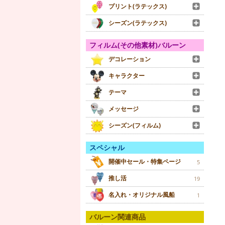
プリント(ラテックス)
シーズン(ラテックス)
フィルム(その他素材)バルーン
デコレーション
キャラクター
テーマ
メッセージ
シーズン(フィルム)
スペシャル
開催中セール・特集ページ
5
推し活
19
名入れ・オリジナル風船
1
バルーン関連商品