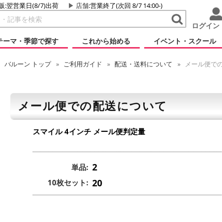
販:翌営業日(8/7)出荷
店舗
:営業終了(次回 8/7 14:00-)
ログイン
テーマ・季節で探す
これから始める
イベント・スクール
バルーン
トップ
ご利用ガイド
配送・送料について
メール便で
メール便での配送について
スマイル 4インチ
メール便判定量
2
単品:
20
10枚セット: