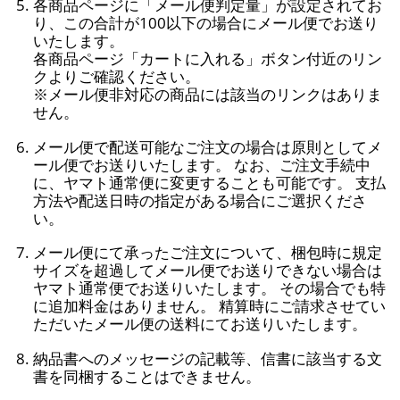
各商品ページに「メール便判定量」が設定されてお
り、この合計が100以下の場合にメール便でお送り
いたします。
各商品ページ「カートに入れる」ボタン付近のリン
クよりご確認ください。
※メール便非対応の商品には該当のリンクはありま
せん。
メール便で配送可能なご注文の場合は原則としてメ
ール便でお送りいたします。 なお、ご注文手続中
に、ヤマト通常便に変更することも可能です。 支払
方法や配送日時の指定がある場合にご選択くださ
い。
メール便にて承ったご注文について、梱包時に規定
サイズを超過してメール便でお送りできない場合は
ヤマト通常便でお送りいたします。 その場合でも特
に追加料金はありません。 精算時にご請求させてい
ただいたメール便の送料にてお送りいたします。
納品書へのメッセージの記載等、信書に該当する文
書を同梱することはできません。