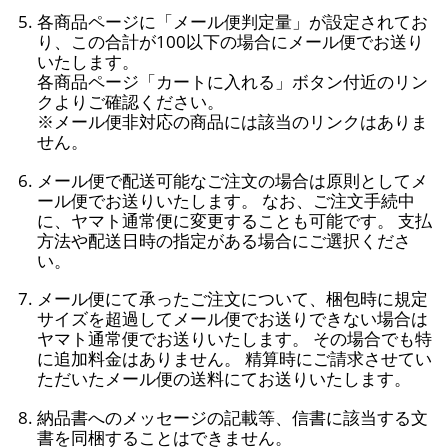
各商品ページに「メール便判定量」が設定されてお
り、この合計が100以下の場合にメール便でお送り
いたします。
各商品ページ「カートに入れる」ボタン付近のリン
クよりご確認ください。
※メール便非対応の商品には該当のリンクはありま
せん。
メール便で配送可能なご注文の場合は原則としてメ
ール便でお送りいたします。 なお、ご注文手続中
に、ヤマト通常便に変更することも可能です。 支払
方法や配送日時の指定がある場合にご選択くださ
い。
メール便にて承ったご注文について、梱包時に規定
サイズを超過してメール便でお送りできない場合は
ヤマト通常便でお送りいたします。 その場合でも特
に追加料金はありません。 精算時にご請求させてい
ただいたメール便の送料にてお送りいたします。
納品書へのメッセージの記載等、信書に該当する文
書を同梱することはできません。