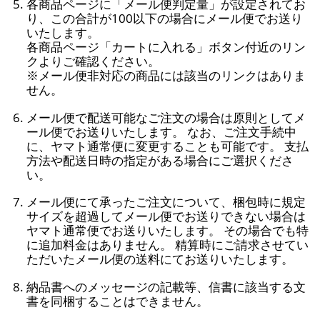
各商品ページに「メール便判定量」が設定されてお
り、この合計が100以下の場合にメール便でお送り
いたします。
各商品ページ「カートに入れる」ボタン付近のリン
クよりご確認ください。
※メール便非対応の商品には該当のリンクはありま
せん。
メール便で配送可能なご注文の場合は原則としてメ
ール便でお送りいたします。 なお、ご注文手続中
に、ヤマト通常便に変更することも可能です。 支払
方法や配送日時の指定がある場合にご選択くださ
い。
メール便にて承ったご注文について、梱包時に規定
サイズを超過してメール便でお送りできない場合は
ヤマト通常便でお送りいたします。 その場合でも特
に追加料金はありません。 精算時にご請求させてい
ただいたメール便の送料にてお送りいたします。
納品書へのメッセージの記載等、信書に該当する文
書を同梱することはできません。