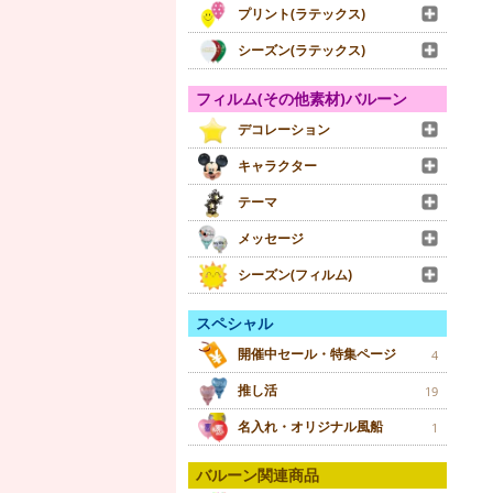
プリント(ラテックス)
シーズン(ラテックス)
フィルム(その他素材)バルーン
デコレーション
キャラクター
テーマ
メッセージ
シーズン(フィルム)
スペシャル
開催中セール・特集ページ
4
推し活
19
名入れ・オリジナル風船
1
バルーン関連商品