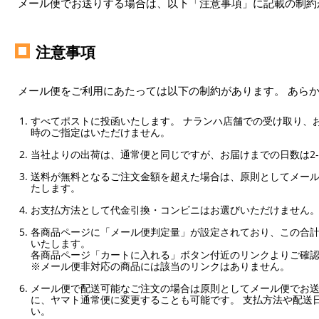
メール便でお送りする場合は、以下「注意事項」に記載の制約
注意事項
メール便をご利用にあたっては以下の制約があります。 あら
すべてポストに投函いたします。 ナランハ店舗での受け取り、
時のご指定はいただけません。
当社よりの出荷は、通常便と同じですが、お届けまでの日数は2-
送料が無料となるご注文金額を超えた場合は、原則としてメー
たします。
お支払方法として代金引換・コンビニはお選びいただけません
各商品ページに「メール便判定量」が設定されており、この合計
いたします。
各商品ページ「カートに入れる」ボタン付近のリンクよりご確
※メール便非対応の商品には該当のリンクはありません。
メール便で配送可能なご注文の場合は原則としてメール便でお送
に、ヤマト通常便に変更することも可能です。 支払方法や配送
い。