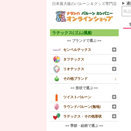
通
日本最大級のバルーン＆グッズ専門店
ラテックス(ゴム)風船
== ブランドで選ぶ ==
センペルテックス
タフテックス
リオテックス
その他ブランド
2
== 形状で選ぶ ==
ツイストバルーン
ラウンドバルーン(無地)
ラテックス・その他形状
== 季節・絵柄で選ぶ ==