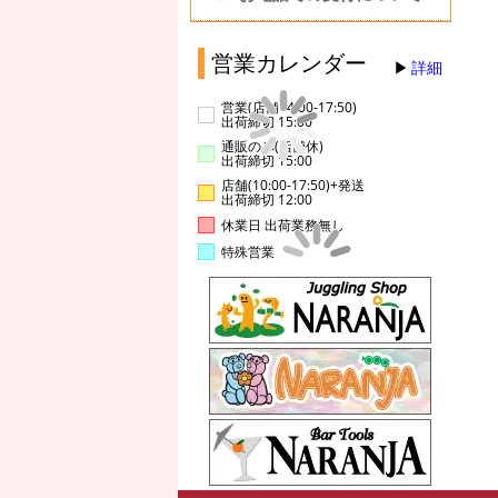
営業カレンダー
詳細
営業(店舗14:00-17:50)
出荷締切 15:00
通販のみ(店舗休)
出荷締切 15:00
店舗(10:00-17:50)+発送
出荷締切 12:00
休業日 出荷業務無し
特殊営業