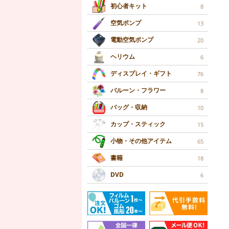
初心者キット
8
空気ポンプ
13
電動空気ポンプ
20
ヘリウム
6
ディスプレイ・ギフト
76
バルーン・フラワー
8
バッグ・収納
10
カップ・スティック
15
小物・その他アイテム
65
書籍
18
DVD
6