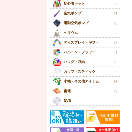
初心者キット
8
空気ポンプ
13
電動空気ポンプ
20
ヘリウム
6
ディスプレイ・ギフト
76
バルーン・フラワー
8
バッグ・収納
10
カップ・スティック
15
小物・その他アイテム
65
書籍
18
DVD
6