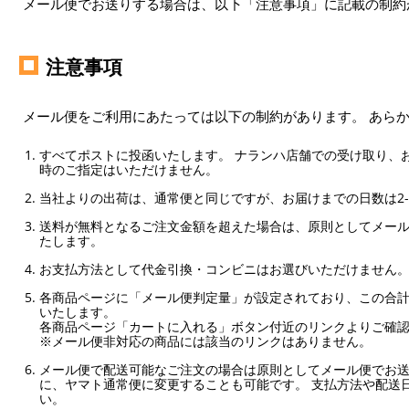
メール便でお送りする場合は、以下「注意事項」に記載の制約
注意事項
メール便をご利用にあたっては以下の制約があります。 あら
すべてポストに投函いたします。 ナランハ店舗での受け取り、
時のご指定はいただけません。
当社よりの出荷は、通常便と同じですが、お届けまでの日数は2-
送料が無料となるご注文金額を超えた場合は、原則としてメー
たします。
お支払方法として代金引換・コンビニはお選びいただけません
各商品ページに「メール便判定量」が設定されており、この合計
いたします。
各商品ページ「カートに入れる」ボタン付近のリンクよりご確
※メール便非対応の商品には該当のリンクはありません。
メール便で配送可能なご注文の場合は原則としてメール便でお送
に、ヤマト通常便に変更することも可能です。 支払方法や配送
い。