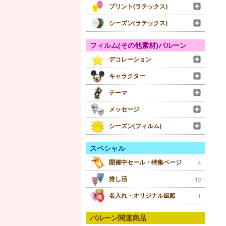
プリント(ラテックス)
シーズン(ラテックス)
フィルム(その他素材)バルーン
デコレーション
キャラクター
テーマ
メッセージ
シーズン(フィルム)
スペシャル
開催中セール・特集ページ
4
推し活
19
名入れ・オリジナル風船
1
バルーン関連商品