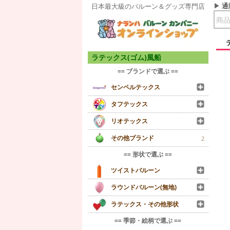
通
日本最大級のバルーン＆グッズ専門店
ラテックス(ゴム)風船
== ブランドで選ぶ ==
センペルテックス
タフテックス
リオテックス
その他ブランド
2
== 形状で選ぶ ==
ツイストバルーン
ラウンドバルーン(無地)
ラテックス・その他形状
== 季節・絵柄で選ぶ ==