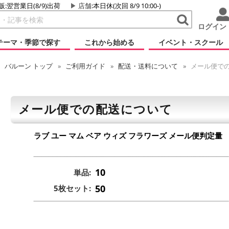
販:翌営業日(8/9)出荷
店舗
:本日休(次回 8/9 10:00-)
ログイン
テーマ・季節で探す
これから始める
イベント・スクール
バルーン
トップ
ご利用ガイド
配送・送料について
メール便で
メール便での配送について
ラブ ユー マム ベア ウィズ フラワーズ
メール便判定量
10
単品:
50
5枚セット: