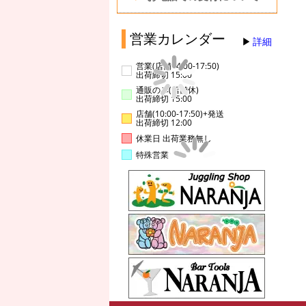
営業カレンダー
詳細
営業(店舗14:00-17:50)
出荷締切 15:00
通販のみ(店舗休)
出荷締切 15:00
店舗(10:00-17:50)+発送
出荷締切 12:00
休業日 出荷業務無し
特殊営業