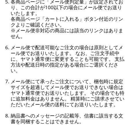
各商品ページに「メール便判定量」が設定されてお
り、この合計が100以下の場合にメール便でお送り
いたします。
各商品ページ「カートに入れる」ボタン付近のリン
クよりご確認ください。
※メール便非対応の商品には該当のリンクはありま
せん。
メール便で配送可能なご注文の場合は原則としてメ
ール便でお送りいたします。 なお、ご注文手続中
に、ヤマト通常便に変更することも可能です。 支払
方法や配送日時の指定がある場合にご選択くださ
い。
メール便にて承ったご注文について、梱包時に規定
サイズを超過してメール便でお送りできない場合は
ヤマト通常便でお送りいたします。 その場合でも特
に追加料金はありません。 精算時にご請求させてい
ただいたメール便の送料にてお送りいたします。
納品書へのメッセージの記載等、信書に該当する文
書を同梱することはできません。