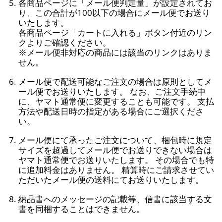
各商品ページに「メール便判定量」が設定されてお
り、この合計が100以下の場合にメール便でお送り
いたします。
各商品ページ「カートに入れる」ボタン付近のリン
クよりご確認ください。
※メール便非対応の商品には該当のリンクはありま
せん。
メール便で配送可能なご注文の場合は原則としてメ
ール便でお送りいたします。 なお、ご注文手続中
に、ヤマト通常便に変更することも可能です。 支払
方法や配送日時の指定がある場合にご選択くださ
い。
メール便にて承ったご注文について、梱包時に規定
サイズを超過してメール便でお送りできない場合は
ヤマト通常便でお送りいたします。 その場合でも特
に追加料金はありません。 精算時にご請求させてい
ただいたメール便の送料にてお送りいたします。
納品書へのメッセージの記載等、信書に該当する文
書を同梱することはできません。