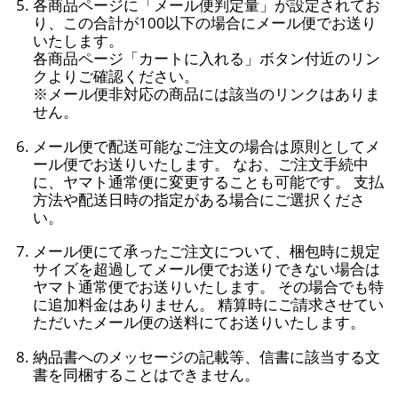
各商品ページに「メール便判定量」が設定されてお
り、この合計が100以下の場合にメール便でお送り
いたします。
各商品ページ「カートに入れる」ボタン付近のリン
クよりご確認ください。
※メール便非対応の商品には該当のリンクはありま
せん。
メール便で配送可能なご注文の場合は原則としてメ
ール便でお送りいたします。 なお、ご注文手続中
に、ヤマト通常便に変更することも可能です。 支払
方法や配送日時の指定がある場合にご選択くださ
い。
メール便にて承ったご注文について、梱包時に規定
サイズを超過してメール便でお送りできない場合は
ヤマト通常便でお送りいたします。 その場合でも特
に追加料金はありません。 精算時にご請求させてい
ただいたメール便の送料にてお送りいたします。
納品書へのメッセージの記載等、信書に該当する文
書を同梱することはできません。