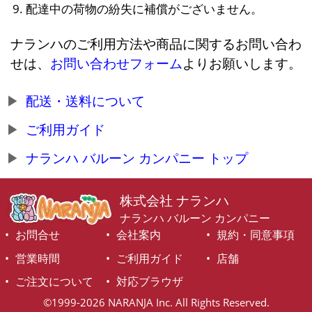
配達中の荷物の紛失に補償がございません。
ナランハのご利用方法や商品に関するお問い合わ
せは、
お問い合わせフォーム
よりお願いします。
配送・送料について
ご利用ガイド
ナランハ バルーン カンパニー トップ
株式会社 ナランハ
ナランハ バルーン カンパニー
お問合せ
会社案内
規約・同意事項
営業時間
ご利用ガイド
店舗
ご注文について
対応ブラウザ
©1999-2026 NARANJA Inc. All Rights Reserved.