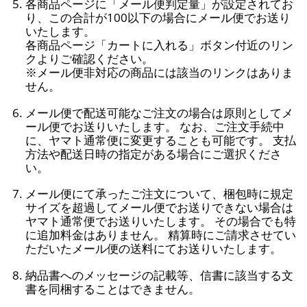
各商品ページに「メール便判定量」が設定されてお
り、この合計が100以下の場合にメール便でお送り
いたします。
各商品ページ「カートに入れる」ボタン付近のリン
クよりご確認ください。
※メール便非対応の商品には該当のリンクはありま
せん。
メール便で配送可能なご注文の場合は原則としてメ
ール便でお送りいたします。 なお、ご注文手続中
に、ヤマト通常便に変更することも可能です。 支払
方法や配送日時の指定がある場合にご選択くださ
い。
メール便にて承ったご注文について、梱包時に規定
サイズを超過してメール便でお送りできない場合は
ヤマト通常便でお送りいたします。 その場合でも特
に追加料金はありません。 精算時にご請求させてい
ただいたメール便の送料にてお送りいたします。
納品書へのメッセージの記載等、信書に該当する文
書を同梱することはできません。