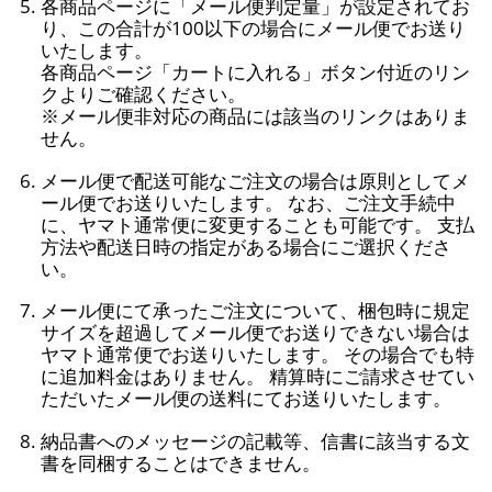
各商品ページに「メール便判定量」が設定されてお
り、この合計が100以下の場合にメール便でお送り
いたします。
各商品ページ「カートに入れる」ボタン付近のリン
クよりご確認ください。
※メール便非対応の商品には該当のリンクはありま
せん。
メール便で配送可能なご注文の場合は原則としてメ
ール便でお送りいたします。 なお、ご注文手続中
に、ヤマト通常便に変更することも可能です。 支払
方法や配送日時の指定がある場合にご選択くださ
い。
メール便にて承ったご注文について、梱包時に規定
サイズを超過してメール便でお送りできない場合は
ヤマト通常便でお送りいたします。 その場合でも特
に追加料金はありません。 精算時にご請求させてい
ただいたメール便の送料にてお送りいたします。
納品書へのメッセージの記載等、信書に該当する文
書を同梱することはできません。