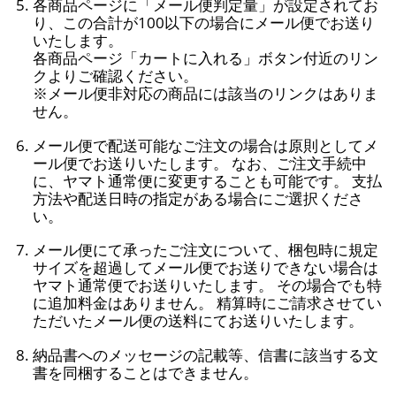
各商品ページに「メール便判定量」が設定されてお
り、この合計が100以下の場合にメール便でお送り
いたします。
各商品ページ「カートに入れる」ボタン付近のリン
クよりご確認ください。
※メール便非対応の商品には該当のリンクはありま
せん。
メール便で配送可能なご注文の場合は原則としてメ
ール便でお送りいたします。 なお、ご注文手続中
に、ヤマト通常便に変更することも可能です。 支払
方法や配送日時の指定がある場合にご選択くださ
い。
メール便にて承ったご注文について、梱包時に規定
サイズを超過してメール便でお送りできない場合は
ヤマト通常便でお送りいたします。 その場合でも特
に追加料金はありません。 精算時にご請求させてい
ただいたメール便の送料にてお送りいたします。
納品書へのメッセージの記載等、信書に該当する文
書を同梱することはできません。