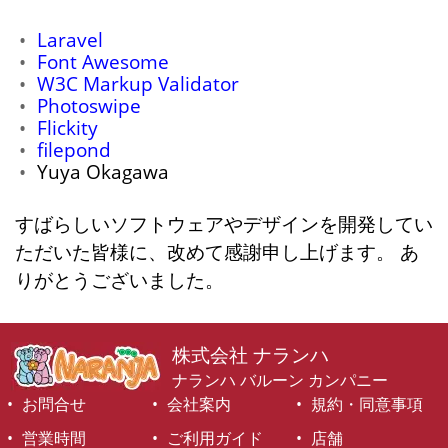
Laravel
Font Awesome
W3C Markup Validator
Photoswipe
Flickity
filepond
Yuya Okagawa
すばらしいソフトウェアやデザインを開発してい
ただいた皆様に、改めて感謝申し上げます。 あ
りがとうございました。
株式会社 ナランハ
ナランハ バルーン カンパニー
お問合せ
会社案内
規約・同意事項
営業時間
ご利用ガイド
店舗