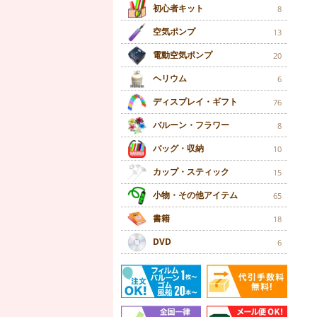
初心者キット
8
空気ポンプ
13
電動空気ポンプ
20
ヘリウム
6
ディスプレイ・ギフト
76
バルーン・フラワー
8
バッグ・収納
10
カップ・スティック
15
小物・その他アイテム
65
書籍
18
DVD
6