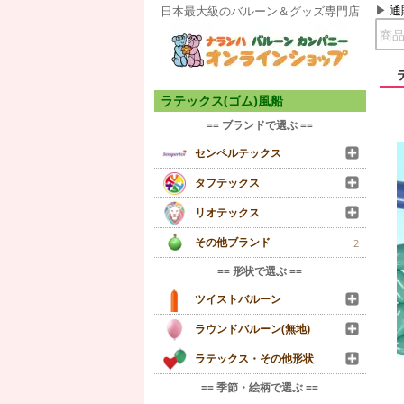
通
日本最大級のバルーン＆グッズ専門店
ラテックス(ゴム)風船
== ブランドで選ぶ ==
センペルテックス
タフテックス
リオテックス
その他ブランド
2
== 形状で選ぶ ==
ツイストバルーン
ラウンドバルーン(無地)
ラテックス・その他形状
== 季節・絵柄で選ぶ ==