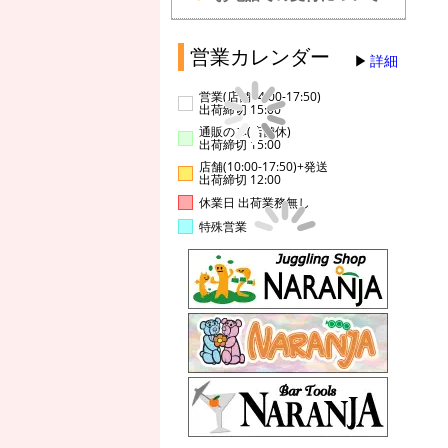
営業カレンダー
詳細
営業(店舗14:00-17:50)
出荷締切 15:00
通販のみ(店舗休)
出荷締切 15:00
店舗(10:00-17:50)+発送
出荷締切 12:00
休業日 出荷業務無し
特殊営業