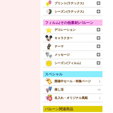
プリント(ラテックス)
シーズン(ラテックス)
フィルム(その他素材)バルーン
デコレーション
キャラクター
テーマ
メッセージ
シーズン(フィルム)
スペシャル
開催中セール・特集ページ
5
推し活
19
名入れ・オリジナル風船
1
バルーン関連商品