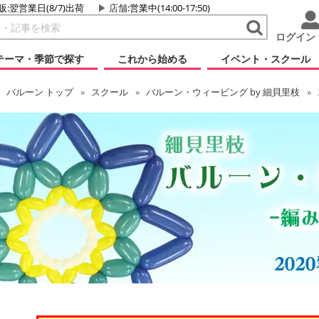
販:翌営業日(8/7)出荷
店舗
:営業中(14:00-17:50)
ログイン
テーマ・季節で探す
これから始める
イベント・スクール
バルーン
トップ
スクール
バルーン・ウィービング by 細貝里枝