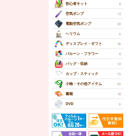
初心者キット
8
空気ポンプ
13
電動空気ポンプ
20
ヘリウム
6
ディスプレイ・ギフト
76
バルーン・フラワー
8
バッグ・収納
10
カップ・スティック
15
小物・その他アイテム
65
書籍
18
DVD
6