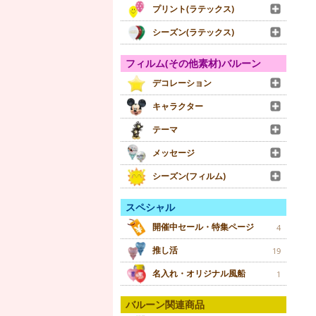
プリント(ラテックス)
シーズン(ラテックス)
フィルム(その他素材)バルーン
デコレーション
キャラクター
テーマ
メッセージ
シーズン(フィルム)
スペシャル
開催中セール・特集ページ
4
推し活
19
名入れ・オリジナル風船
1
バルーン関連商品