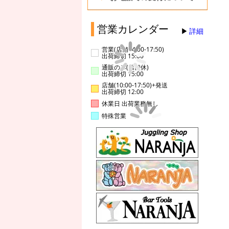
営業カレンダー
詳細
営業(店舗14:00-17:50)
出荷締切 15:00
通販のみ(店舗休)
出荷締切 15:00
店舗(10:00-17:50)+発送
出荷締切 12:00
休業日 出荷業務無し
特殊営業