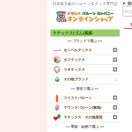
通
日本最大級のバルーン＆グッズ専門店
ラテックス(ゴム)風船
== ブランドで選ぶ ==
センペルテックス
タフテックス
リオテックス
その他ブランド
2
== 形状で選ぶ ==
ツイストバルーン
ラウンドバルーン(無地)
ラテックス・その他形状
== 季節・絵柄で選ぶ ==