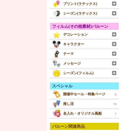
プリント(ラテックス)
シーズン(ラテックス)
フィルム(その他素材)バルーン
デコレーション
キャラクター
テーマ
メッセージ
シーズン(フィルム)
スペシャル
開催中セール・特集ページ
4
推し活
19
名入れ・オリジナル風船
1
バルーン関連商品