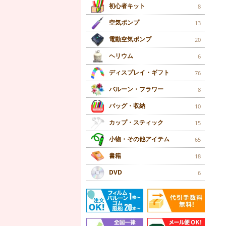
初心者キット
8
空気ポンプ
13
電動空気ポンプ
20
ヘリウム
6
ディスプレイ・ギフト
76
バルーン・フラワー
8
バッグ・収納
10
カップ・スティック
15
小物・その他アイテム
65
書籍
18
DVD
6