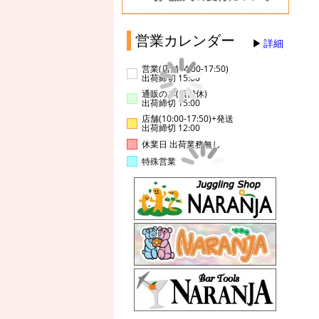
営業カレンダー
詳細
営業(店舗14:00-17:50)
出荷締切 15:00
通販のみ(店舗休)
出荷締切 15:00
店舗(10:00-17:50)+発送
出荷締切 12:00
休業日 出荷業務無し
特殊営業