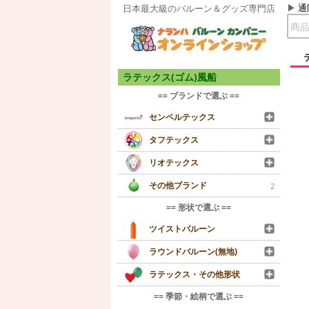
通
日本最大級のバルーン＆グッズ専門店
ラテックス(ゴム)風船
== ブランドで選ぶ ==
センペルテックス
タフテックス
リオテックス
その他ブランド
2
== 形状で選ぶ ==
ツイストバルーン
ラウンドバルーン(無地)
ラテックス・その他形状
== 季節・絵柄で選ぶ ==