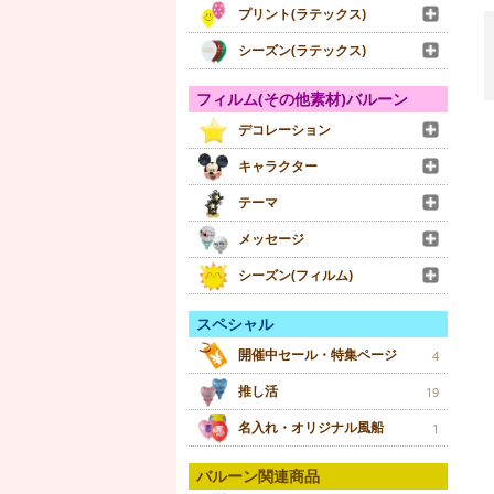
プリント(ラテックス)
シーズン(ラテックス)
フィルム(その他素材)バルーン
デコレーション
キャラクター
テーマ
メッセージ
シーズン(フィルム)
スペシャル
開催中セール・特集ページ
4
推し活
19
名入れ・オリジナル風船
1
バルーン関連商品