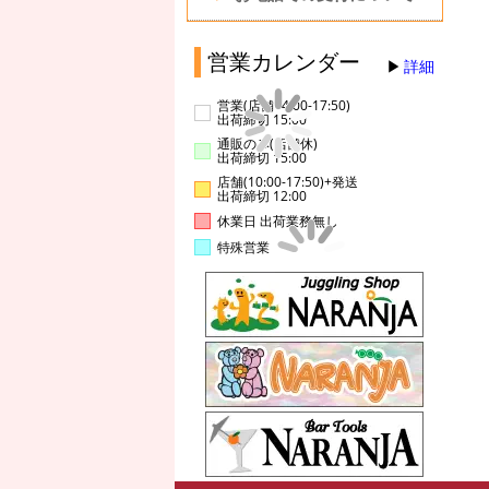
営業カレンダー
詳細
営業(店舗14:00-17:50)
出荷締切 15:00
通販のみ(店舗休)
出荷締切 15:00
店舗(10:00-17:50)+発送
出荷締切 12:00
休業日 出荷業務無し
特殊営業