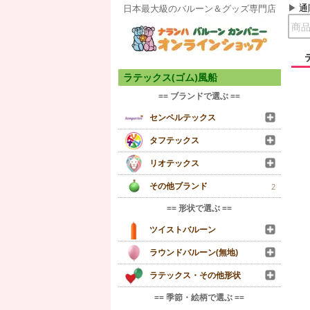
通
日本最大級のバルーン＆グッズ専門店
ラテックス(ゴム)風船
== ブランドで選ぶ ==
センペルテックス
タフテックス
リオテックス
その他ブランド
2
== 形状で選ぶ ==
ツイストバルーン
ラウンドバルーン(無地)
ラテックス・その他形状
== 季節・絵柄で選ぶ ==