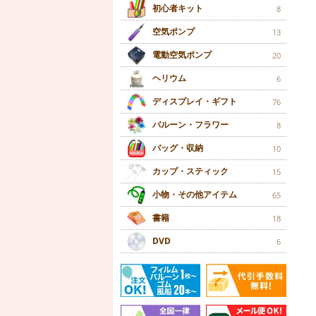
初心者キット
8
空気ポンプ
13
電動空気ポンプ
20
ヘリウム
6
ディスプレイ・ギフト
76
バルーン・フラワー
8
バッグ・収納
10
カップ・スティック
15
小物・その他アイテム
65
書籍
18
DVD
6