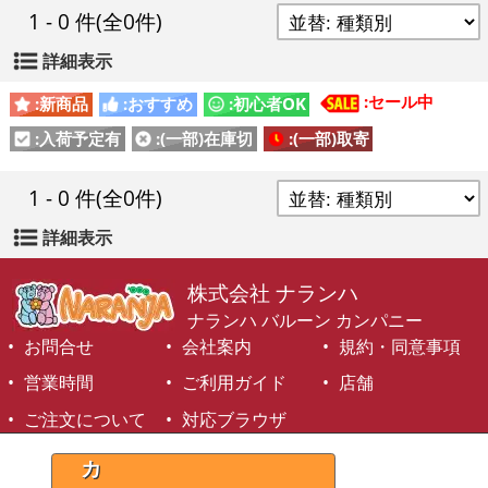
1 - 0 件
(全0件)
詳細表示
:セール中
:新商品
:おすすめ
:初心者OK
:入荷予定有
:(一部)在庫切
:(一部)取寄
1 - 0 件
(全0件)
詳細表示
株式会社 ナランハ
ナランハ バルーン カンパニー
お問合せ
会社案内
規約・同意事項
営業時間
ご利用ガイド
店舗
ご注文について
対応ブラウザ
©1999-2026 NARANJA Inc. All Rights Reserved.
カ