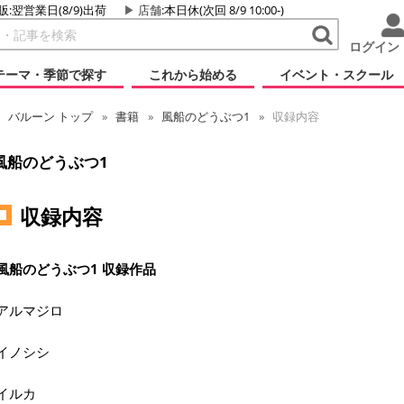
販:翌営業日(8/9)出荷
店舗
:本日休(次回 8/9 10:00-)
ログイン
テーマ・季節で探す
これから始める
イベント・スクール
バルーン
トップ
書籍
風船のどうぶつ1
収録内容
風船のどうぶつ1
収録内容
風船のどうぶつ1 収録作品
アルマジロ
イノシシ
イルカ