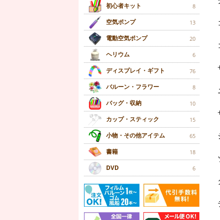
初心者キット
8
空気ポンプ
13
電動空気ポンプ
20
ヘリウム
6
ディスプレイ・ギフト
76
バルーン・フラワー
8
バッグ・収納
10
カップ・スティック
15
小物・その他アイテム
65
書籍
18
DVD
6