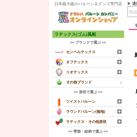
通
日本最大級のバルーン＆グッズ専門店
ラテックス(ゴム)風船
== ブランドで選ぶ ==
センペルテックス
タフテックス
リオテックス
その他ブランド
2
== 形状で選ぶ ==
ツイストバルーン
ラウンドバルーン(無地)
ラテックス・その他形状
== 季節・絵柄で選ぶ ==