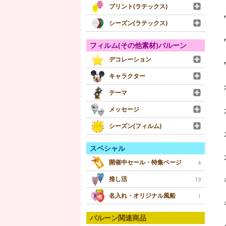
プリント(ラテックス)
シーズン(ラテックス)
フィルム(その他素材)バルーン
デコレーション
キャラクター
テーマ
メッセージ
シーズン(フィルム)
スペシャル
開催中セール・特集ページ
4
推し活
19
名入れ・オリジナル風船
1
バルーン関連商品