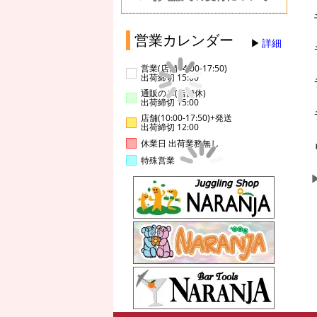
営業カレンダー
詳細
営業(店舗14:00-17:50)
出荷締切 15:00
通販のみ(店舗休)
出荷締切 15:00
店舗(10:00-17:50)+発送
出荷締切 12:00
休業日 出荷業務無し
特殊営業