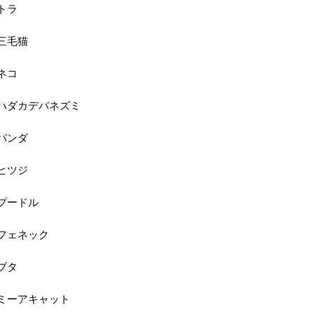
トラ
三毛猫
ネコ
ハダカデバネズミ
パンダ
ヒツジ
プードル
フェネック
ブタ
ミーアキャット