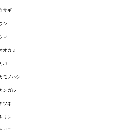
ウサギ
ウシ
ウマ
オオカミ
カバ
カモノハシ
カンガルー
キツネ
キリン
クジラ