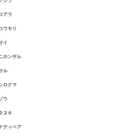
コアラ
コウモリ
サイ
ニホンザル
サル
シロクマ
ゾウ
タヌキ
テディベア