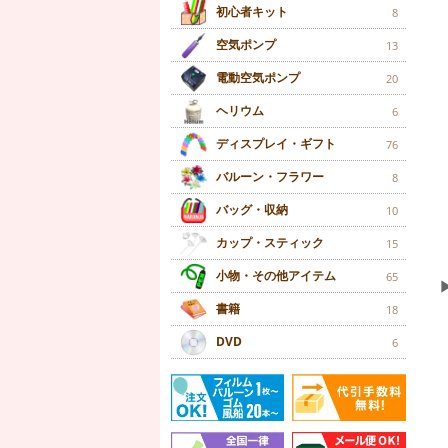
初心者キット
8
空気ポンプ
13
電動空気ポンプ
20
ヘリウム
6
ディスプレイ・ギフト
76
バルーン・フラワー
8
バッグ・収納
10
カップ・スティック
15
小物・その他アイテム
65
書籍
18
DVD
6