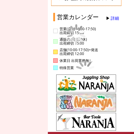
営業カレンダー
詳細
営業(店舗14:00-17:50)
出荷締切 15:00
通販のみ(店舗休)
出荷締切 15:00
店舗(10:00-17:50)+発送
出荷締切 12:00
休業日 出荷業務無し
特殊営業