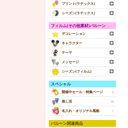
プリント(ラテックス)
シーズン(ラテックス)
フィルム(その他素材)バルーン
デコレーション
キャラクター
テーマ
メッセージ
シーズン(フィルム)
スペシャル
開催中セール・特集ページ
5
推し活
19
名入れ・オリジナル風船
1
バルーン関連商品