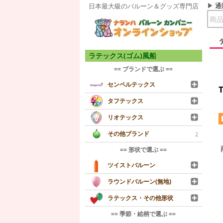
通
日本最大級のバルーン＆グッズ専門店
ラテックス(ゴム)風船
== ブランドで選ぶ ==
センペルテックス
タフテックス
リオテックス
その他ブランド
2
== 形状で選ぶ ==
ツイストバルーン
ラウンドバルーン(無地)
ラテックス・その他形状
== 季節・絵柄で選ぶ ==