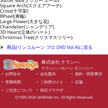
Soccer Ball(サッカー ボール)
Square Arch(スクエアアーチ)
Cross(十字架)
Wheel(車輪)
Large Flower(大きな花)
Chandelier(シャンデリア)
3D Heart(立体のハート)
Christmas Tree(クリスマスツリー)
商品(リンコルーン プロ DVD Vol.4)に戻る
株式会社 ナランハ
ナランハ バルーン カンパニー
お問合せ
会社案内
規約・同意事項
営業時間
ご利用ガイド
店舗
ご注文について
対応ブラウザ
©1999-2026 NARANJA Inc. All Rights Reserved.