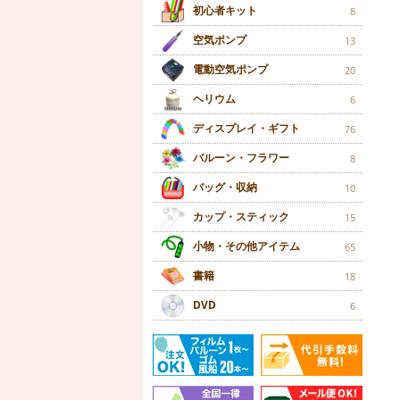
初心者キット
8
空気ポンプ
13
電動空気ポンプ
20
ヘリウム
6
ディスプレイ・ギフト
76
バルーン・フラワー
8
バッグ・収納
10
カップ・スティック
15
小物・その他アイテム
65
書籍
18
DVD
6