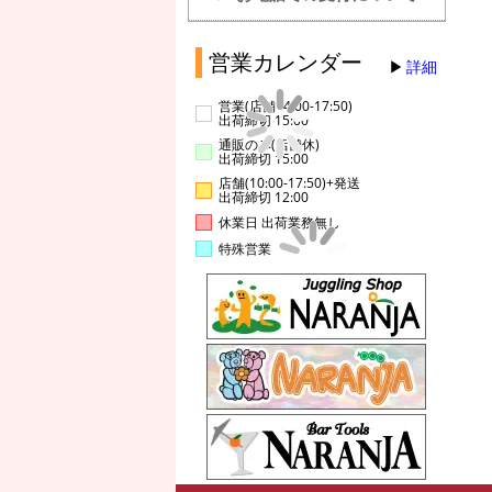
営業カレンダー
詳細
営業(店舗14:00-17:50)
出荷締切 15:00
通販のみ(店舗休)
出荷締切 15:00
店舗(10:00-17:50)+発送
出荷締切 12:00
休業日 出荷業務無し
特殊営業