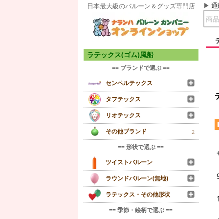
通
日本最大級のバルーン＆グッズ専門店
ラテックス(ゴム)風船
== ブランドで選ぶ ==
センペルテックス
タフテックス
リオテックス
その他ブランド
2
== 形状で選ぶ ==
ツイストバルーン
ラウンドバルーン(無地)
ラテックス・その他形状
== 季節・絵柄で選ぶ ==