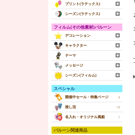
プリント(ラテックス)
シーズン(ラテックス)
フィルム(その他素材)バルーン
デコレーション
キャラクター
テーマ
メッセージ
シーズン(フィルム)
スペシャル
開催中セール・特集ページ
4
推し活
19
名入れ・オリジナル風船
1
バルーン関連商品