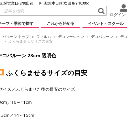
販:翌営業日(8/9)出荷
店舗
:本日休(次回 8/9 10:00-)
ログイン
テーマ・季節で探す
これから始める
イベント・スクール
バルーン
トップ
フィルム
デコレーション
デコバルーン
デコ
ふくらませるサイズの目安
デコバルーン 23cm 透明色
ふくらませるサイズの目安
サイズ／ふくらませた後の目安のサイズ
9cm／10～11cm
13cm／14～15cm