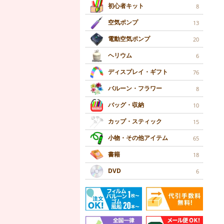
初心者キット
8
空気ポンプ
13
電動空気ポンプ
20
ヘリウム
6
ディスプレイ・ギフト
76
バルーン・フラワー
8
バッグ・収納
10
カップ・スティック
15
小物・その他アイテム
65
書籍
18
DVD
6