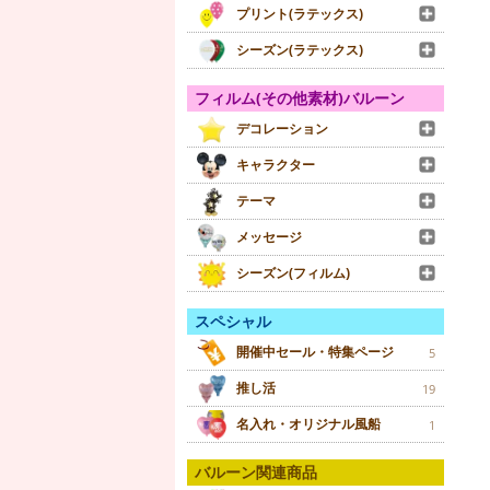
プリント(ラテックス)
シーズン(ラテックス)
フィルム(その他素材)バルーン
デコレーション
キャラクター
テーマ
メッセージ
シーズン(フィルム)
スペシャル
開催中セール・特集ページ
5
推し活
19
名入れ・オリジナル風船
1
バルーン関連商品