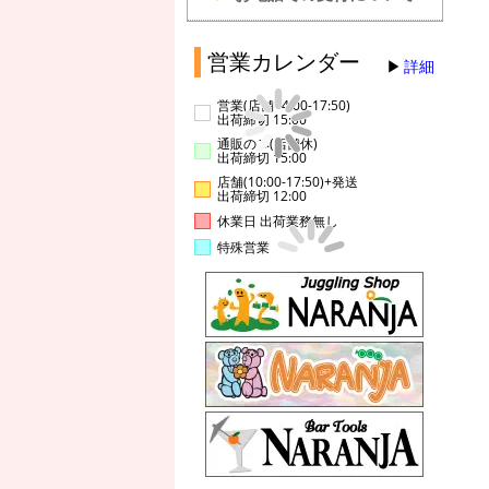
営業カレンダー
詳細
営業(店舗14:00-17:50)
出荷締切 15:00
通販のみ(店舗休)
出荷締切 15:00
店舗(10:00-17:50)+発送
出荷締切 12:00
休業日 出荷業務無し
特殊営業