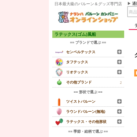
通
日本最大級のバルーン＆グッズ専門店
ラテックス(ゴム)風船
== ブランドで選ぶ ==
センペルテックス
タフテックス
リオテックス
その他ブランド
2
== 形状で選ぶ ==
ツイストバルーン
ラウンドバルーン(無地)
ラテックス・その他形状
== 季節・絵柄で選ぶ ==