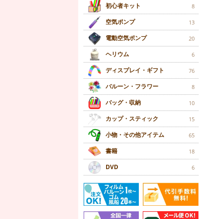
初心者キット
8
空気ポンプ
13
電動空気ポンプ
20
ヘリウム
6
ディスプレイ・ギフト
76
バルーン・フラワー
8
バッグ・収納
10
カップ・スティック
15
小物・その他アイテム
65
書籍
18
DVD
6