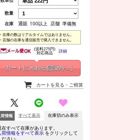
数単位
数量
通販
100以上
店舗
準備無
在庫
在庫の数はリアルタイムではありません。
店舗の在庫を通信販売で購入できません。
(送料275円)
詳細
対応商品
カートに入れる
(読込中...)
カートを見る
・ご精算
入荷情報
すべて表示
在庫切のみ表示
現在すべて在庫があります。
をクリックして
入荷情報をすべて表示
ください。