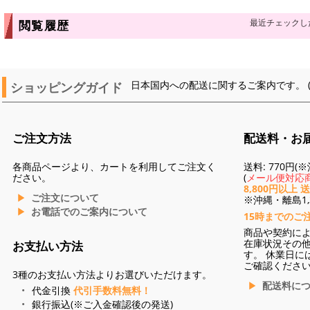
最近チェックし
閲覧履歴
ショッピングガイド
日本国内への配送に関するご案内です。 
ご注文方法
配送料・お
各商品ページより、カートを利用してご注文く
送料: 770円
ださい。
(
メール便対応商
8,800円以上 
ご注文について
※沖縄・離島1,3
お電話でのご案内について
15時までのご
商品や契約に
在庫状況その
お支払い方法
す。 休業日に
ご確認くださ
3種のお支払い方法よりお選びいただけます。
配送料に
代金引換
代引手数料無料！
銀行振込(※ご入金確認後の発送)