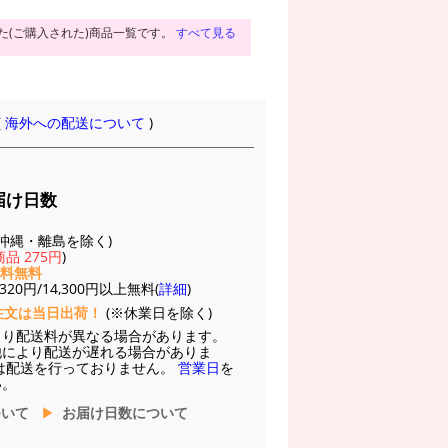
た(ご購入された)商品一覧です。
すべて見る
(
海外への配送について
)
届け日数
(※沖縄・離島を除く)
品 275円
)
送料無料
20円/14,300円以上無料(
詳細
)
注文は当日出荷！
(※休業日を除く)
より配送料が異なる場合があります。
他により配送が遅れる場合がありま
は配送を行っておりません。
営業日
を
い。
ついて
お届け日数について