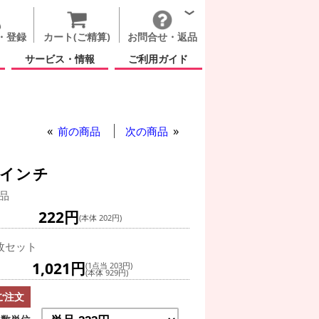
・登録
カート(ご精算)
お問合せ・返品
サービス・情報
ご利用ガイド
前の商品
次の商品
8インチ
品
222円
(本体 202円)
枚セット
1,021円
(1点当 203円)
(本体 929円)
ご注文