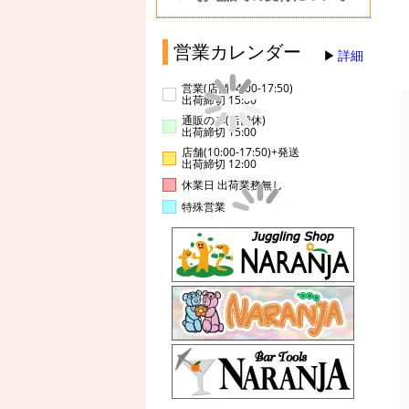
営業カレンダー
詳細
営業(店舗14:00-17:50)
出荷締切 15:00
通販のみ(店舗休)
出荷締切 15:00
店舗(10:00-17:50)+発送
出荷締切 12:00
休業日 出荷業務無し
特殊営業