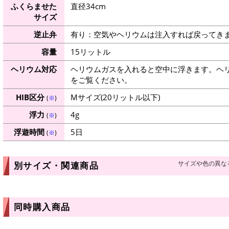
ふくらませた
直径34cm
サイズ
逆止弁
有り：空気やヘリウムは注入すれば戻ってき
容量
15リットル
ヘリウム対応
ヘリウムガスを入れると空中に浮きます。ヘ
をご覧ください。
HIB区分
Mサイズ(20リットル以下)
(
※
)
浮力
4g
(
※
)
浮遊時間
5日
(
※
)
サイズや色の異な
別サイズ・関連商品
同時購入商品