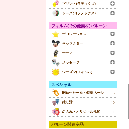
プリント(ラテックス)
シーズン(ラテックス)
フィルム(その他素材)バルーン
デコレーション
キャラクター
テーマ
メッセージ
シーズン(フィルム)
スペシャル
開催中セール・特集ページ
5
推し活
19
名入れ・オリジナル風船
1
バルーン関連商品