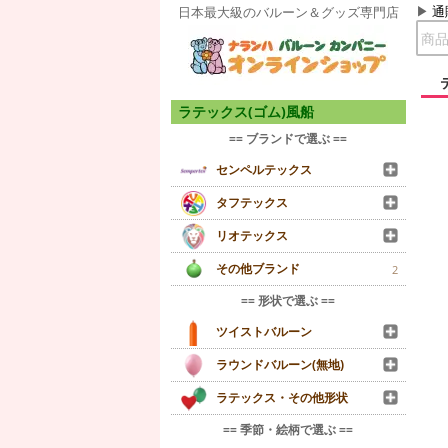
通
日本最大級のバルーン＆グッズ専門店
ラテックス(ゴム)風船
== ブランドで選ぶ ==
センペルテックス
タフテックス
リオテックス
その他ブランド
2
== 形状で選ぶ ==
ツイストバルーン
ラウンドバルーン(無地)
ラテックス・その他形状
== 季節・絵柄で選ぶ ==