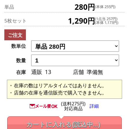
280円
単品
(本体 255円)
1,290円
(1点当 257円)
5枚セット
(本体 1,173円)
ご注文
数単位
数量
通販
13
店舗
準備無
在庫
在庫の数はリアルタイムではありません。
店舗の在庫を通信販売で購入できません。
(送料275円)
詳細
対応商品
カートに入れる
(読込中...)