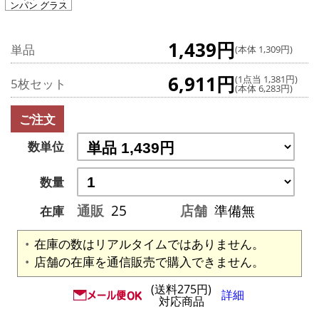
ンパン グラス
1,439円
単品
(本体 1,309円)
6,911円
(1点当 1,381円)
5枚セット
(本体 6,283円)
ご注文
数単位
数量
通販
25
店舗
準備無
在庫
在庫の数はリアルタイムではありません。
店舗の在庫を通信販売で購入できません。
(送料275円)
詳細
対応商品