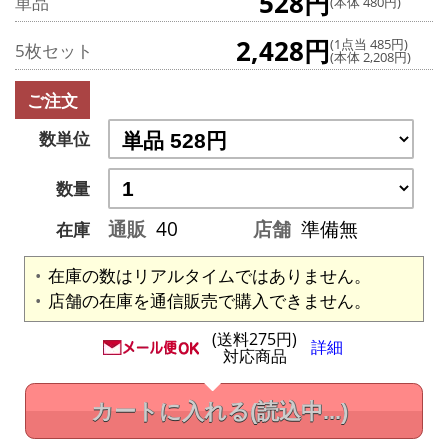
528円
単品
(本体 480円)
2,428円
(1点当 485円)
5枚セット
(本体 2,208円)
ご注文
数単位
数量
通販
40
店舗
準備無
在庫
在庫の数はリアルタイムではありません。
店舗の在庫を通信販売で購入できません。
(送料275円)
詳細
対応商品
カートに入れる
(読込中...)