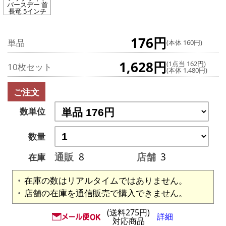
バースデー 首
長竜 5インチ
176円
単品
(本体 160円)
1,628円
(1点当 162円)
10枚セット
(本体 1,480円)
ご注文
数単位
数量
通販
8
店舗
3
在庫
在庫の数はリアルタイムではありません。
店舗の在庫を通信販売で購入できません。
(送料275円)
詳細
対応商品