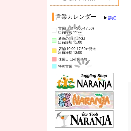
営業カレンダー
詳細
営業(店舗14:00-17:50)
出荷締切 15:00
通販のみ(店舗休)
出荷締切 15:00
店舗(10:00-17:50)+発送
出荷締切 12:00
休業日 出荷業務無し
特殊営業