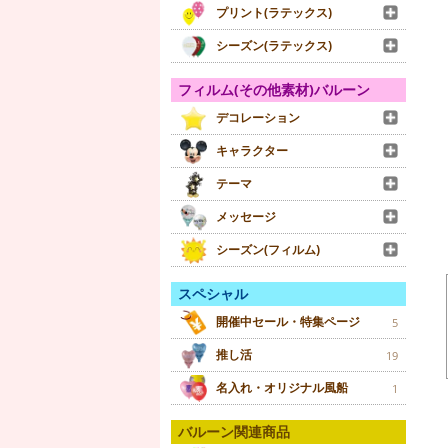
プリント(ラテックス)
シーズン(ラテックス)
フィルム(その他素材)バルーン
デコレーション
キャラクター
テーマ
メッセージ
シーズン(フィルム)
スペシャル
開催中セール・特集ページ
5
推し活
19
名入れ・オリジナル風船
1
バルーン関連商品