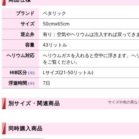
ブランド
ベタリック
サイズ
50cmx65cm
逆止弁
有り：空気やヘリウムは注入すれば戻ってき
容量
43リットル
ヘリウム対応
ヘリウムガスを入れると空中に浮きます。ヘ
をご覧ください。
HIB区分
Lサイズ(21-50リットル)
(
※
)
浮遊時間
7日
(
※
)
サイズや色の異な
別サイズ・関連商品
同時購入商品