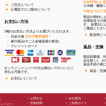
8,800円以上 
ご注文について
※沖縄・離島1,3
お電話でのご案内について
15時までのご
商品や契約に
在庫状況その
お支払い方法
す。 休業日に
ご確認くださ
3種のお支払い方法よりお選びいただけます。
配送料に
代金引換
代引手数料無料！
銀行振込(※ご入金確認後の発送)
クレジットカード
返品・交換
商品到着後、8
品を除く)。 
返品手続の後
オンラインメンバーの方は後払いでのコンビニ
返品・交
支払も可能です。
お支払いについて
お問合せ
会社案内
ハ
営業時間
ご利用ガイド
カンパニー