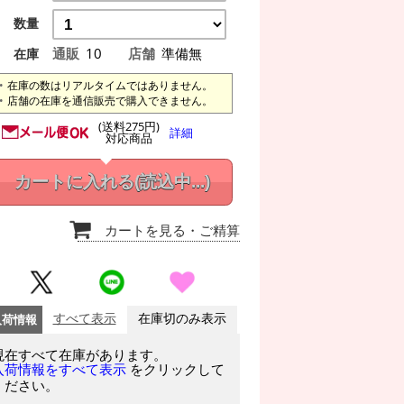
数量
通販
10
店舗
準備無
在庫
在庫の数はリアルタイムではありません。
店舗の在庫を通信販売で購入できません。
(送料275円)
詳細
対応商品
カートに入れる
(読込中...)
カートを見る
・ご精算
入荷情報
すべて表示
在庫切のみ表示
現在すべて在庫があります。
をクリックして
入荷情報をすべて表示
ください。