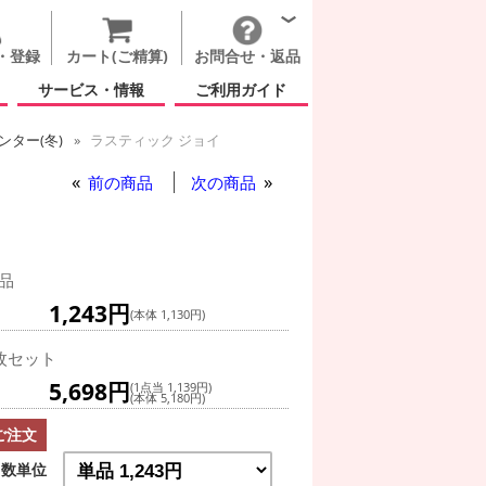
・登録
カート(ご精算)
お問合せ・返品
サービス・情報
ご利用ガイド
ター(冬)
ラスティック ジョイ
前の商品
次の商品
品
1,243円
(本体 1,130円)
枚セット
5,698円
(1点当 1,139円)
(本体 5,180円)
ご注文
数単位