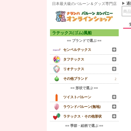
通
日本最大級のバルーン＆グッズ専門店
ラテックス(ゴム)風船
== ブランドで選ぶ ==
センペルテックス
タフテックス
リオテックス
その他ブランド
2
== 形状で選ぶ ==
ツイストバルーン
ラウンドバルーン(無地)
ラテックス・その他形状
== 季節・絵柄で選ぶ ==