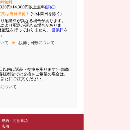
送料無料
20円/14,300円以上無料(
詳細
)
注文は当日出荷！
(※休業日を除く)
より配送料が異なる場合があります。
他により配送が遅れる場合がありま
は配送を行っておりません。
営業日
を
い。
ついて
お届け日数について
日以内は返品・交換を承ります(一部商
お客様都合での交換をご希望の場合は、
に新たにご注文ください。
換について
規約・同意事項
店舗