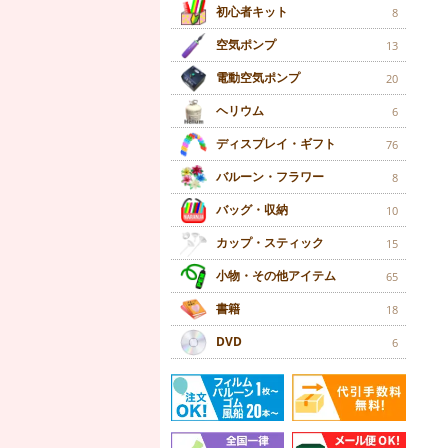
初心者キット
8
空気ポンプ
13
電動空気ポンプ
20
ヘリウム
6
ディスプレイ・ギフト
76
バルーン・フラワー
8
バッグ・収納
10
カップ・スティック
15
小物・その他アイテム
65
書籍
18
DVD
6