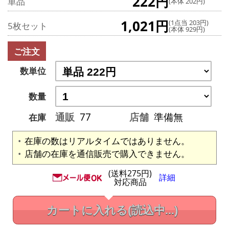
222円
単品
(本体 202円)
1,021円
(1点当 203円)
5枚セット
(本体 929円)
ご注文
数単位
数量
通販
77
店舗
準備無
在庫
在庫の数はリアルタイムではありません。
店舗の在庫を通信販売で購入できません。
(送料275円)
詳細
対応商品
カートに入れる
(読込中...)